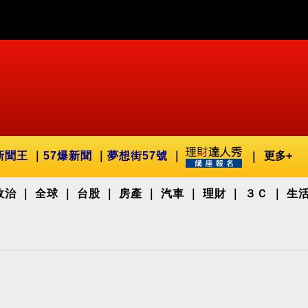
新聞王
57爆新聞
夢想街57號
更多+
政治
全球
台股
房產
汽車
理財
３Ｃ
生