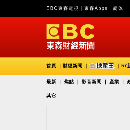
EBC東森電視
｜
東森Apps
｜
简体
首頁
財經新聞
57
最新
焦點
影音新聞
產業
其它