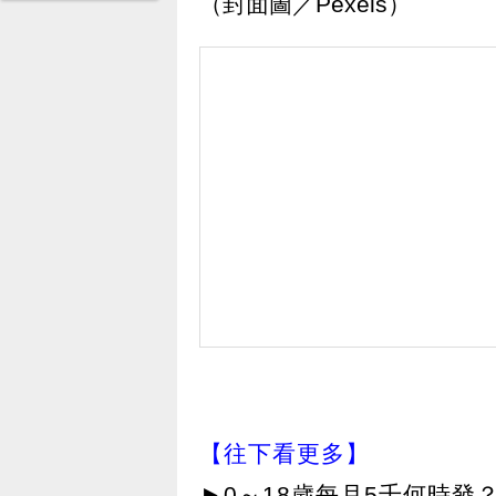
（封面圖／Pexels）
【往下看更多】
►
0～18歲每月5千何時發