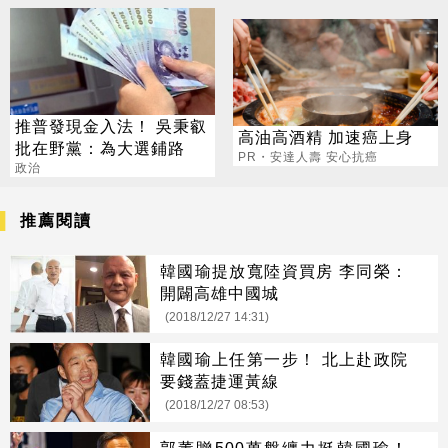
推普發現金入法！ 吳秉叡
高油高酒精 加速癌上身
批在野黨：為大選鋪路
PR・安達人壽 安心抗癌
政治
推薦閱讀
韓國瑜提放寬陸資買房 李同榮：
開闢高雄中國城
(2018/12/27 14:31)
韓國瑜上任第一步！ 北上赴政院
要錢蓋捷運黃線
(2018/12/27 08:53)