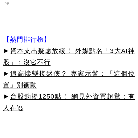
PR
【熱門排行榜】
►
資本支出疑慮放緩！ 外媒點名「3大AI神
股」：沒它不行
►
追高慘變接盤俠？ 專家示警：「這個位
置」別衝動
►
台股勁揚1250點！ 網見外資買超驚：有
人在逃