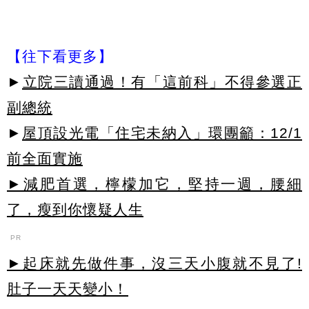
【往下看更多】
►
立院三讀通過！有「這前科」不得參選正
副總統
►
屋頂設光電「住宅未納入」環團籲：12/1
前全面實施
►減肥首選，檸檬加它，堅持一週，腰細
了，瘦到你懷疑人生
PR
►起床就先做件事，沒三天小腹就不見了!
肚子一天天變小！