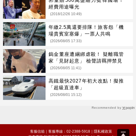
郭董贈500萬盤纏力挺韓國瑜！
經費用途曝光
(2018/12/26 10:49)
年繳2.5萬還要排隊！旅客怨「機
場貴賓室塞爆」一票人共鳴
(2026/08/05 17:33)
鎢金董座遭綑綁虐殺！ 疑離職管
家「見財起意」 檢聲請羈押禁見
(2026/08/05 11:41)
高鐵最快2027年初大改點！擬推
「超級直達車」
(2026/08/01 15:12)
Recommended by
客服信箱
｜客服專線：02-2388-5918｜
隱私權政策