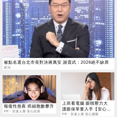
被點名選台北市長對決蔣萬安 謝震武：2026絕不缺席
政治
上班看電腦 眼睛壓力大
報復性熬夜 癌細胞數攀升
護眼保單要入手【安心護
PR・安達人壽 安心抗癌
眼定期眼睛險】
PR・安達人壽 安心護眼