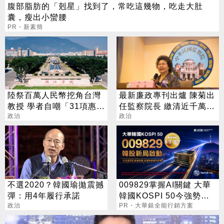
腹部脂肪的「剋星」找到了，常吃這幾物，吃走大肚
囊，瘦出小蠻腰
PR・新素簡
陸祭百萬人民幣挖角台灣
最新廉政專刊出爐 陳菊出
教授 學者自嘲「31項惠台
任監察院長 繳清近千萬房
領頭羊」
政治
貸
政治
不選2020？韓國瑜拋震撼
009829掌握AI關鍵 大華
彈：用4年履行承諾
韓國KOSPI 50今強勢開
政治
募
PR・大華銀全能行銷方案