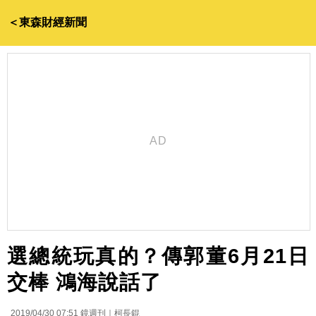
＜東森財經新聞
選總統玩真的？傳郭董6月21日
交棒 鴻海說話了
2019/04/30 07:51
鏡週刊｜柯長錕