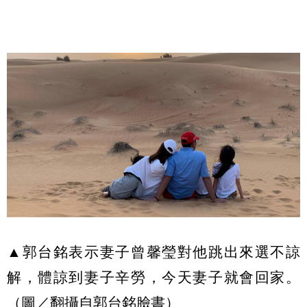
▲郭台銘表示妻子曾馨瑩對他跳出來選不諒
解，體諒到妻子辛勞，今天妻子就會回家。
（圖／翻攝自
郭台銘
臉書）