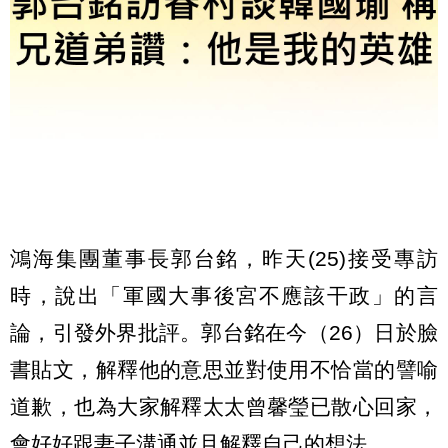
鴻海集團董事長郭台銘，昨天(25)接受專訪
時，說出「軍國大事後宮不應該干政」的言
論，引發外界批評。郭台銘在今（26）日於臉
書貼文，解釋他的意思並對使用不恰當的譬喻
道歉，也為大家解釋太太曾馨瑩已散心回家，
會好好跟妻子溝通並且解釋自己的想法。