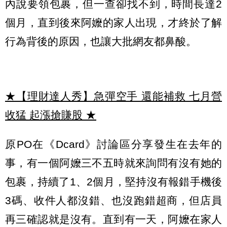
內說要領包裹，但一查卻找不到，時間長達2
個月，直到後來阿嬤的家人出現，才終於了解
行為背後的原因，也讓大批網友都鼻酸。
★【理財達人秀】急彈空手 還能補救 七月營
收猛 起漲搶賺股
★
原PO在《Dcard》討論區分享發生在去年的
事，有一個阿嬤三不五時就來詢問有沒有她的
包裹，持續了1、2個月，堅持沒有報錯手機後
3碼、收件人都沒錯、也沒跑錯超商，但店員
再三確認就是沒有。直到有一天，阿嬤在家人