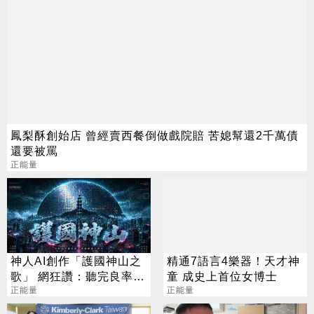
鳳梨酥創始店 曾經賣西餐倒做戲院賠 苦媳幫還2千萬債
還要被罵
正能量
神人AI創作「護國神山之
精通7語言4樂器！天才神
歌」 網狂讚：聽完良率都
童 成史上首位女博士
上升了
正能量
正能量