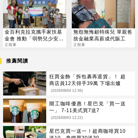
金百利克拉克攜手家扶基
無怨無悔顧特殊兒 單親爸
金會 推動「弱勢兒少安學
捨金融業高薪成代賑工
計畫」
正能量
正能量
推薦閱讀
狂買金飾「拆包裹再退貨」！ 超
商店員12天得手39萬 下場出爐
(2026/08/04 12:36)
開工咖啡優惠！星巴克「買一送
一」 7-11美式買7送7
(2026/08/03 12:22)
星巴克買一送一！超商咖啡買10
送10、拿鐵買30送30