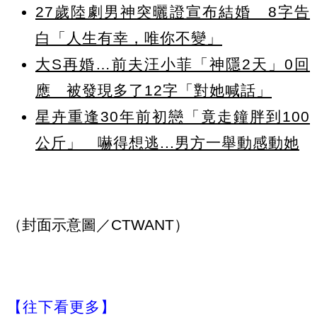
27歲陸劇男神突曬證宣布結婚 8字告
白「人生有幸，唯你不變」
大S再婚…前夫汪小菲「神隱2天」0回
應 被發現多了12字「對她喊話」
星卉重逢30年前初戀「竟走鐘胖到100
公斤」 嚇得想逃...男方一舉動感動她
（封面示意圖／CTWANT）
【往下看更多】