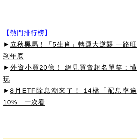
【熱門排行榜】
►
立秋黑馬！「5生肖」轉運大逆襲 一路旺
到年底
►
外資小買20億！ 網見買賣超名單笑：懂
玩
►
8月ETF除息潮來了！ 14檔「配息率逾
10%」一次看