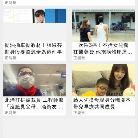
正能量
拗油拗車拗教材！張淑芬
一次罹3癌！不捨女兒獨
拋身段要資源全為這件事
扛醫藥費 他拖病體爬屋修
正能量
房
正能量
北漂打拚被裁員 工程師淚
藝人切換母親身分嘸腳本
「沒臉見父母」淪街友 警
帶兒早療共同成長
暖送車票
正能量
正能量