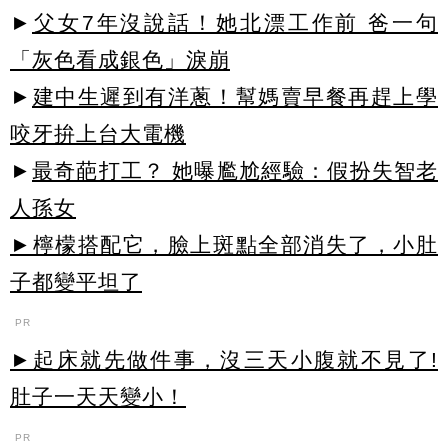
►
父女7年沒說話！她北漂工作前 爸一句
「灰色看成銀色」淚崩
►
建中生遲到有洋蔥！幫媽賣早餐再趕上學
咬牙拚上台大電機
►
最奇葩打工？ 她曝尷尬經驗：假扮失智老
人孫女
►檸檬搭配它，臉上斑點全部消失了，小肚
子都變平坦了
PR
►起床就先做件事，沒三天小腹就不見了!
肚子一天天變小！
PR