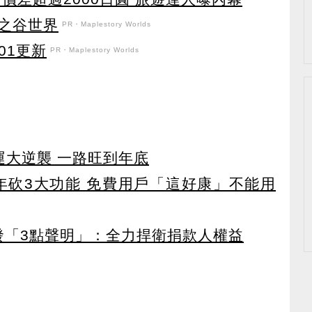
之谷世界
PR・Maplestory Worlds
101更新
PR・Maplestory Worlds
運大逆襲 一路旺到年底
27年砍3大功能 免費用戶「這好康」不能用
濟發「3點聲明」：全力捍衛捐款人權益