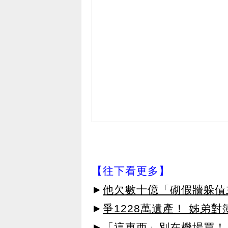
【往下看更多】
►
他欠數十億「砌假牆躲債
►
爭1228萬遺產！ 姊弟
►
「這東西」別在機場買！ 