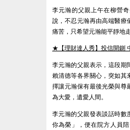
李元瀚的父親上午在柳營奇
說，不忍元瀚再由高端醫療
痛苦，只希望元瀚能平靜地
★【理財達人秀】投信開鍘 
李元瀚的父親表示，這段期
賴清德等各界關心，突如其
擇讓元瀚保有最後光榮與尊
為大愛，遺愛人間。
李元瀚的父親發表談話時數
你為榮」，便在院方人員陪