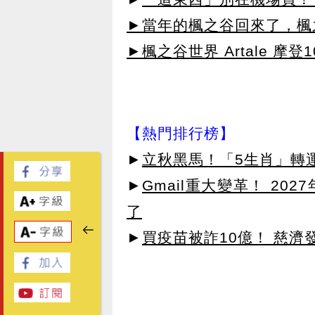
►當年的楓之谷回來了，楓
►楓之谷世界 Artale 摩登
【熱門排行榜】
►
立秋黑馬！「5生肖」轉
►
Gmail重大變革！ 20
了
►
買疫苗被詐10億！ 慈