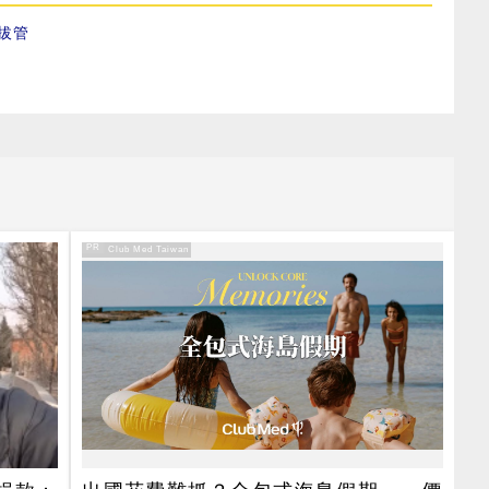
拔管
PR
PR・Club Med Taiwan