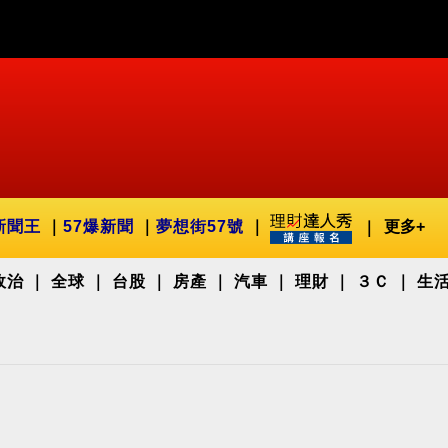
新聞王
57爆新聞
夢想街57號
更多+
政治
全球
台股
房產
汽車
理財
３Ｃ
生