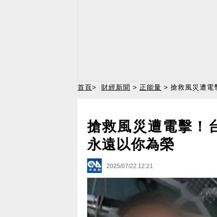
首頁
>
財經新聞
>
正能量
> 搶救風災遭電
搶救風災遭電擊！
永遠以你為榮
2025/07/22 12:21