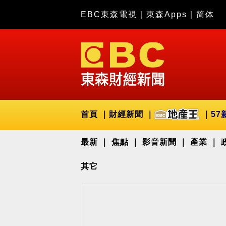
EBC東森電視
｜
東森Apps
｜
简体
首頁
財經新聞
57
最新
焦點
影音新聞
產業
其它