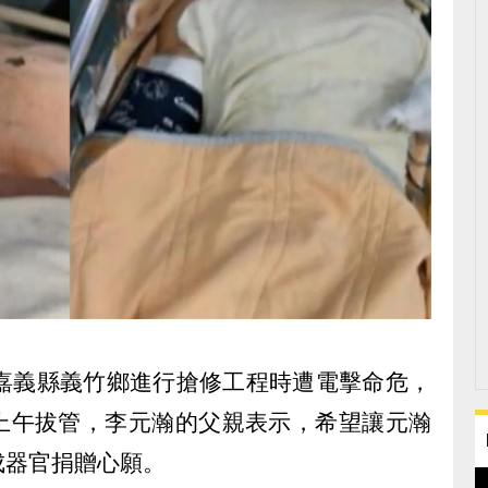
在嘉義縣義竹鄉進行搶修工程時遭電擊命危，
上午拔管，李元瀚的父親表示，希望讓元瀚
成器官捐贈心願。