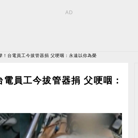
擊！台電員工今拔管器捐 父哽咽：永遠以你為榮
台電員工今拔管器捐 父哽咽：