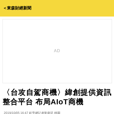
＜東森財經新聞
〈台攻自駕商機〉緯創提供資訊
整合平台 布局AIoT商機
2019/10/05 16:47
鉅亨網記者劉韋廷 桃園