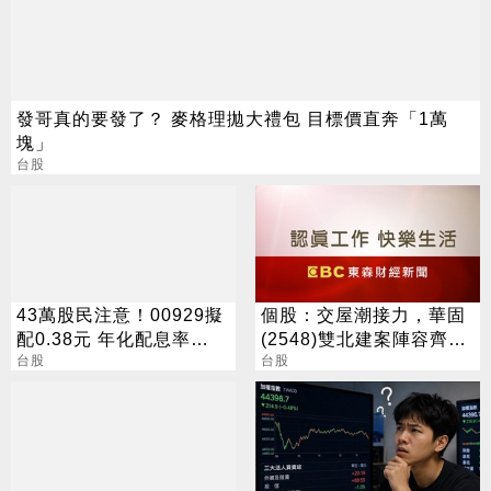
發哥真的要發了？ 麥格理拋大禮包 目標價直奔「1萬
塊」
台股
43萬股民注意！00929擬
個股：交屋潮接力，華固
配0.38元 年化配息率
(2548)雙北建案陣容齊
16.5%
台股
發，下半年營運攀高峰
台股