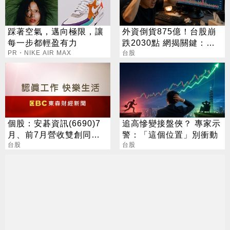
踩著空氣，邁向極限，讓
外資倒貨875億！台股崩
每一步都輕盈有力
跌2030點 網揭關鍵：沒
PR・NIKE AIR MAX
人接
台股
個股：安碁資訊(6690)7
追高慘變接盤俠？ 專家示
月、前7月營收雙創同期
警：「這個位置」別衝動
高點，本月再奪兩大資安
台股
台股
專案