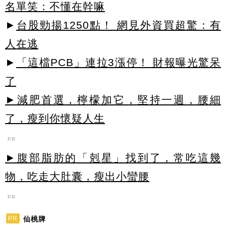
名單笑：不懂在幹嘛
►
台股勁揚1250點！ 網見外資買超驚：有
人在逃
►
「這檔PCB」連拉3漲停！ 財報曝光驚呆
了
►減肥首選，檸檬加它，堅持一週，腰細
了，瘦到你懷疑人生
PR
►腹部脂肪的「剋星」找到了，常吃這幾
物，吃走大肚囊，瘦出小蠻腰
PR
仙桃牌
PR