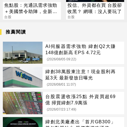
焦點股：光通訊需求強勁
投信、外資都在買 台股卻
＋美國禁令助陣，全新H2
收黑？ 網嘆：沒人要玩了
營運看俏，營收逐季攀升
台股
台股
推薦閱讀
AI伺服器需求強勁 緯創Q2大賺
148億創新高 EPS 4.72元
(2026/08/05 09:22)
緯創38萬股東注意！現金股利再
延3天 最新發放日曝光
(2026/08/01 11:07)
台股震盪收漲25點 外資買超69
億 掃貨緯創7.9萬張
(2026/07/23 17:49)
緯創北美廠產出「首片GB300」