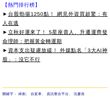
【熱門排行榜】
►
台股勁揚1250點！ 網見外資買超驚：有
人在逃
►
立秋好運來了！ 5星座貴人、升遷運齊發
命理師：把握黃金轉運期
►
資本支出疑慮放緩！ 外媒點名「3大AI神
股」：沒它不行
關鍵字：
緯創
、
自駕車
、
資訊整合平台
、
沈慶堯