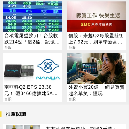
台積電尾盤挨刀！台股收
個股：崇越Q2每股盈餘衝
跌214點「這2檔」記憶體
上7.92元，刷單季新高，
逆勢收漲停
台股
下半年營運迎三重成長動
台股
能
南亞科Q2 EPS 23.38
外資小買20億！ 網見買賣
元！ 砸3466億擴建5A新
超名單笑：懂玩
廠 今年資本支出增至697
台股
台股
億
推薦閱讀
芥花油混充橄欖油「詐逾3千萬」