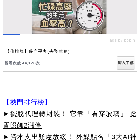
ads by popIn
【仙桃牌】保血平丸(去羚羊角)
深入了解
觀看次數 44,128次
【熱門排行榜】
►
擺脫代理轉封裝！ 它靠「看穿玻璃」 處
置照飆2漲停
►
資本支出疑慮放緩！ 外媒點名「3大AI神