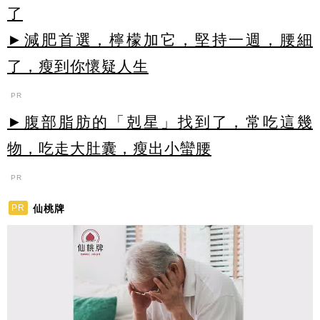
了
►減肥首選，檸檬加它，堅持一週，腰細
了，瘦到你懷疑人生
PR
►腹部脂肪的「剋星」找到了，常吃這幾
物，吃走大肚囊，瘦出小蠻腰
PR
仙桃牌
PR