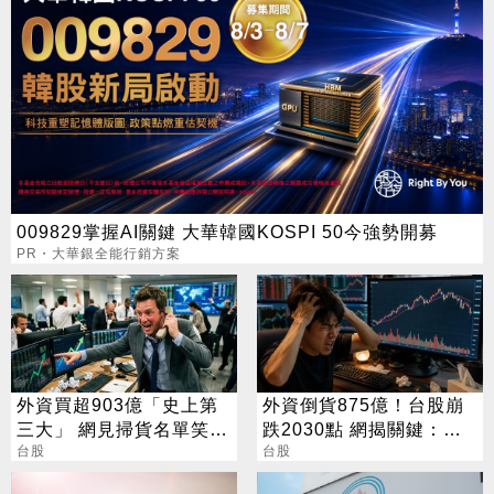
009829掌握AI關鍵 大華韓國KOSPI 50今強勢開募
PR・大華銀全能行銷方案
外資買超903億「史上第
外資倒貨875億！台股崩
三大」 網見掃貨名單笑：
跌2030點 網揭關鍵：沒
不懂在幹嘛
台股
人接
台股