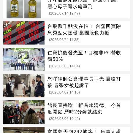
黑心母子遭求處重刑
(2026/07/14 12:47)
台股跌千點沒在怕！ 台塑四寶除
息秀點火送暖 集團股也力挺
(2026/06/24 11:38)
仁寶拚後發先至！目標非PC營收
衝50%
(2026/06/03 14:04)
怒呼律師公會理事長耳光 還嗆打
殺 囂張女被起訴了
(2026/04/02 14:16)
館長直播嗆「斬首賴清德」 今首
度開庭 歷時2分鐘就結束
(2026/03/06 10:42)
富國島丟包292旅客！ 負責人獲