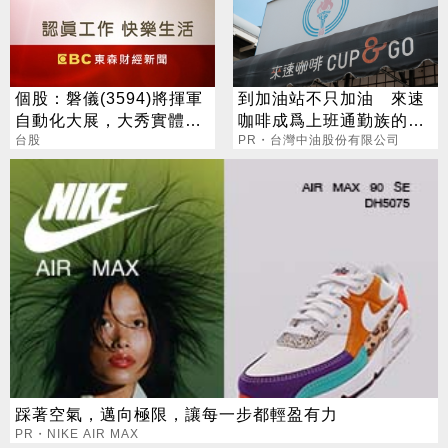
個股：磐儀(3594)將揮軍
到加油站不只加油 來速
自動化大展，大秀實體AI/
咖啡成爲上班通勤族的新
邊緣運算/機器人肌肉
台股
選擇
PR・台灣中油股份有限公司
踩著空氣，邁向極限，讓每一步都輕盈有力
PR・NIKE AIR MAX