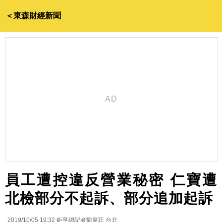
＜東森財經新聞
員工遭控違反營業秘密 仁寶遭
北檢部分不起訴、部分追加起訴
2019/10/05 19:32
鉅亨網記者劉韋廷 台北