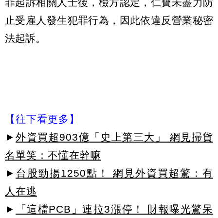
罪起訴相關人士後，檢方認定，仁寶未盡力防
止受雇人發生犯罪行為，因此依違反營業秘密
法起訴。
【往下看更多】
►
外資買超903億「史上第三大」 網見掃貨
名單笑：不懂在幹嘛
►
台股勁揚1250點！ 網見外資買超驚：有
人在逃
►
「這檔PCB」連拉3漲停！ 財報曝光驚呆