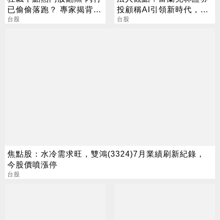
已偷偷落跑？ 專家揭背後
投顧稱AI引領新時代，全
警訊
台股
球重組進行式，新興股債
台股
迎新機
焦點股：水冷需求旺，雙鴻(3324)7月業績刷新紀錄，
今股價噴漲停
台股