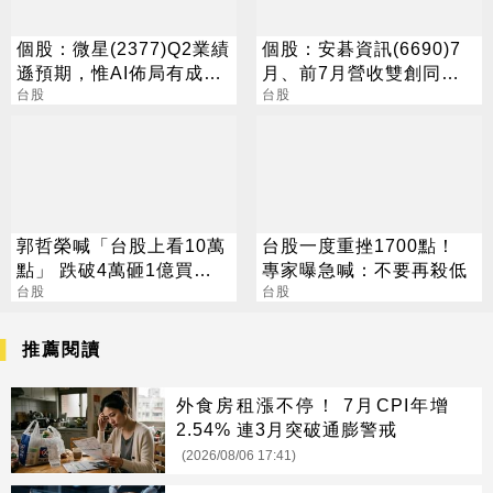
個股：微星(2377)Q2業績
個股：安碁資訊(6690)7
遜預期，惟AI佈局有成股
月、前7月營收雙創同期
價震盪走多，週一大拉尾
台股
高點，本月再奪兩大資安
台股
盤
專案
郭哲榮喊「台股上看10萬
台股一度重挫1700點！
點」 跌破4萬砸1億買
專家曝急喊：不要再殺低
0050
台股
台股
推薦閱讀
外食房租漲不停！ 7月CPI年增
2.54% 連3月突破通膨警戒
(2026/08/06 17:41)