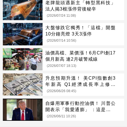
老牌龍頭遇新主「轉型黑科技」
法人揭3根漲停背後秘辛
(2026/07/24 11:08)
大盤慘跌它獨秀！「這檔」開盤
10分鐘亮燈 3天3漲停
(2026/07/14 10:56)
油價高檔、菜價漲！6月CPI創17
個月新高 連2月破警戒線
(2026/07/07 18:13)
升息預期升溫！ 美CPI指數創3
年新高 Q1經濟成長率上修至
2.1%
(2026/06/26 08:45)
自爆用軍事行動控油價！ 川普公
開表示「我愛通膨」 ：這是值得
的代價
(2026/06/11 10:26)