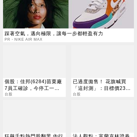
踩著空氣，邁向極限，讓每一步都輕盈有力
PR・NIKE AIR MAX
個股：佳邦(6284)苗栗廠
已過度拋售！ 花旗喊買
7員工確診，今停工一日
「這封測」：目標價230
進行清消
台股
元
台股
狂飆千點熱門股翻黑 內行
法人觀點：富蘭克林證券