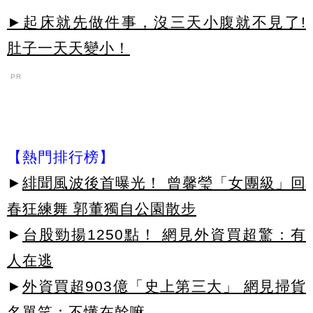
►起床就先做件事，沒三天小腹就不見了!
肚子一天天變小！
PR
【熱門排行榜】
►
緋聞風波後首曝光！ 曾馨瑩「女團級」回
春狂練舞 郭董獨自公園散步
►
台股勁揚1250點！ 網見外資買超驚：有
人在逃
►
外資買超903億「史上第三大」 網見掃貨
名單笑：不懂在幹嘛