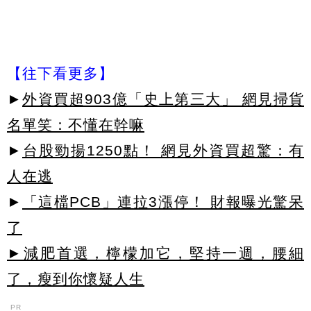
【往下看更多】
►
外資買超903億「史上第三大」 網見掃貨
名單笑：不懂在幹嘛
►
台股勁揚1250點！ 網見外資買超驚：有
人在逃
►
「這檔PCB」連拉3漲停！ 財報曝光驚呆
了
►減肥首選，檸檬加它，堅持一週，腰細
了，瘦到你懷疑人生
PR