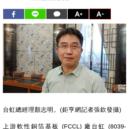
台虹總經理顏志明。(鉅亨網記者張欽發攝)
上游軟性銅箔基板 (FCCL) 廠台虹 (8039-