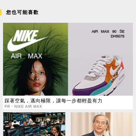
您也可能喜歡
踩著空氣，邁向極限，讓每一步都輕盈有力
PR・NIKE AIR MAX