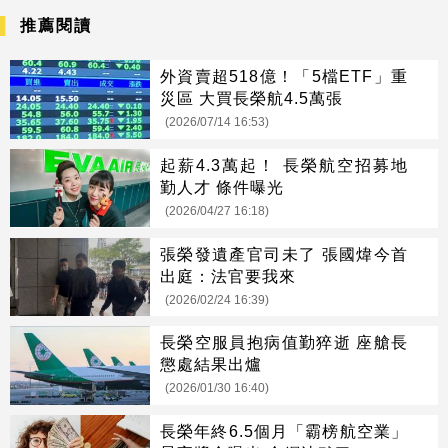
推薦閱讀
外資賣超518億！「5檔ETF」重
災區 大買長榮航4.5萬張
(2026/07/14 16:53)
起薪4.3萬起！ 長榮航空招募地
勤人才 條件曝光
(2026/04/27 16:18)
張榮發遺產官司未了 張國煒今首
出庭：法官要我來
(2026/02/24 16:39)
長榮空服員抱病值勤猝逝 座艙長
懲處結果出爐
(2026/01/30 16:40)
長榮年終6.5個月「霸榜航空業」