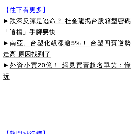
【往下看更多】
►
跌深反彈是逃命？ 杜金龍揭台股箱型密碼
「這檔」手腳要快
►
南亞、台塑化飆漲逾5%！ 台塑四寶逆勢
走高 原因找到了
►
外資小買20億！ 網見買賣超名單笑：懂
玩
【熱門排行榜】