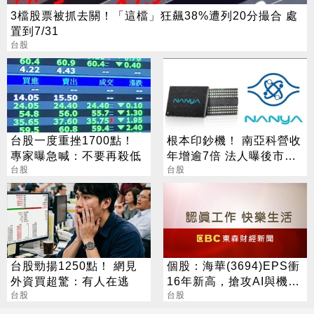
3檔股票被抓去關！「這檔」狂飆38%遭列20分撮合 處
置到7/31
台股
台股一度重挫1700點！
根本印鈔機！ 南亞科營收
專家曝急喊：不要再殺低
年增逾7倍 法人曝後市觀
台股
察4指標
台股
台股勁揚1250點！ 網見
個股：海華(3694)EPS衝
外資買超驚：有人在逃
16年新高，搶攻AI與機器
台股
人市場打造第二成長曲線
台股