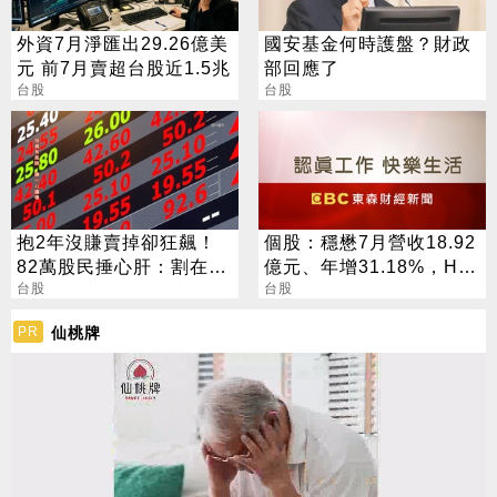
外資7月淨匯出29.26億美
國安基金何時護盤？財政
元 前7月賣超台股近1.5兆
部回應了
台股
台股
抱2年沒賺賣掉卻狂飆！
個股：穩懋7月營收18.92
82萬股民捶心肝：割在起
億元、年增31.18%，H2
漲點
台股
旺季到來，雙成長引擎啟
台股
動
仙桃牌
PR