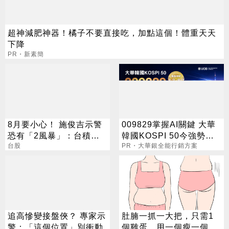
超神減肥神器！橘子不要直接吃，加點這個！體重天天
下降
PR・新素簡
8月要小心！ 施俊吉示警
009829掌握AI關鍵 大華
恐有「2風暴」：台積電
韓國KOSPI 50今強勢開
也難逃
台股
募
PR・大華銀全能行銷方案
追高慘變接盤俠？ 專家示
肚腩一抓一大把，只需1
警：「這個位置」別衝動
個雞蛋，用一個瘦一個