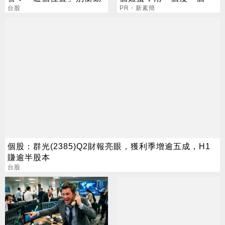
台股
PR・新素簡
個股：群光(2385)Q2財報亮眼，獲利季增逾五成，H1
賺逾半股本
台股