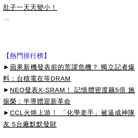
肚子一天天變小！
PR
【熱門排行榜】
►
蘋果新機發表前的荒謬危機？ 獨立記者爆
料：台積電在等DRAM
►
NEO發表X-SRAM！ 記憶體密度飆5倍 施
振榮：半導體迎新革命
►
CCL火燒上游！ 「化學老手」被逼成神隊
友 5台廠默默發財