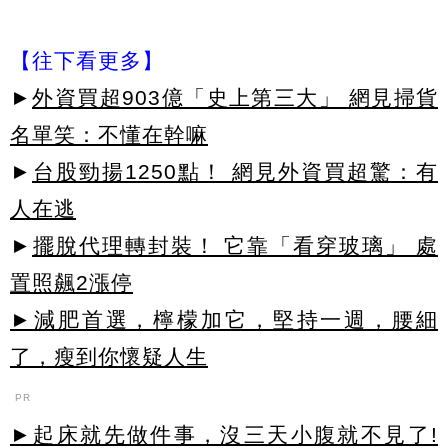
【往下看更多】
►
外資買超903億「史上第三大」 網見掃貨
名單笑：不懂在幹嘛
►
台股勁揚1250點！ 網見外資買超驚：有
人在逃
►
擺脫代理轉封裝！ 它靠「看穿玻璃」 處
置照飆2漲停
►減肥首選，檸檬加它，堅持一週，腰細
了，瘦到你懷疑人生
PR
►起床就先做件事，沒三天小腹就不見了!