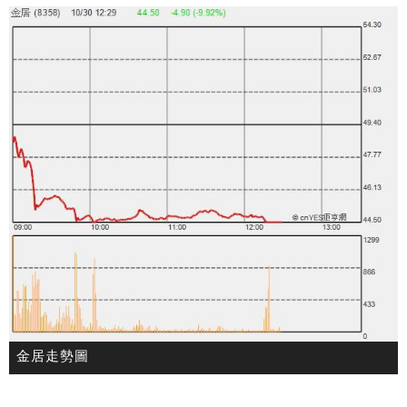
金居走勢圖