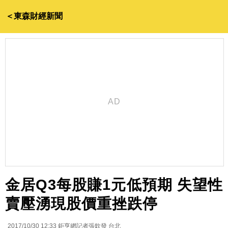
＜東森財經新聞
金居Q3每股賺1元低預期 失望性
賣壓湧現股價重挫跌停
2017/10/30 12:33
鉅亨網記者張欽發 台北