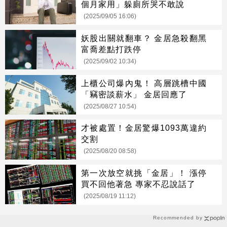
個月家用」躲廁所哭不敢說
(2025/09/05 16:06)
妖股出關就翻車？ 金居急殺翻黑
富喬差點打跌停
(2025/09/02 10:34)
上櫃公司爆內鬼！ 高層跳槽中國
「竊密談薪水」 金居回應了
(2025/08/27 10:54)
才被處置！金居驚爆1093萬違約
交割
(2025/08/20 08:58)
第一次放空就挑「金居」！ 漲停
買不回他著急 專家不忍說話了
(2025/08/19 11:12)
Recommended by