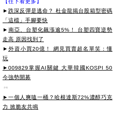
【往下看更多】
►
跌深反彈是逃命？ 杜金龍揭台股箱型密碼
「這檔」手腳要快
►
南亞、台塑化飆漲逾5%！ 台塑四寶逆勢
走高 原因找到了
►
外資小買20億！ 網見買賣超名單笑：懂
玩
►009829掌握AI關鍵 大華韓國KOSPI 50
今強勢開募
PR
►一個人爽嗑一桶？哈根達斯72%濃醇巧克
力 掀脆友共鳴