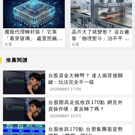
擺脫代理轉封裝！ 它靠
晶片大了就變形？ 這台廠
「看穿玻璃」 處置照飆2
靠「物理熨斗」治不平 營
漲停
台股
收狂飆63%
台股
推薦閱讀
台股資金大轉彎？ 達人揭背後關
鍵：玩法完全不一樣
(2026/08/07 17:50)
台股開高走低收跌170點 網見外
資操作嘆：要反轉了嗎？
(2026/08/07 15:57)
台股收跌170點 台塑集團股逆勢