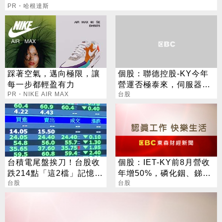
PR・哈根達斯
踩著空氣，邁向極限，讓
個股：聯德控股-KY今年
每一步都輕盈有力
營運否極泰來，伺服器佔
PR・NIKE AIR MAX
比衝四成，低軌衛星逾倍
台股
成長
台積電尾盤挨刀！台股收
個股：IET-KY前8月營收
跌214點「這2檔」記憶體
年增50%，磷化銦、銻化
逆勢收漲停
台股
鎵雙引擎啟動，H2營運成
台股
長可期