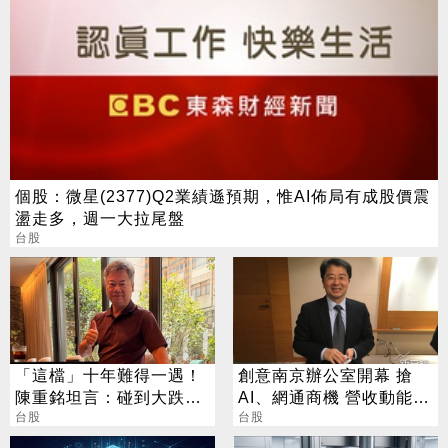
個股：微星(2377)Q2業績遜預期，惟AI佈局有成股價震
盪走多，週一大拉尾盤
台股
「這檔」十年難得一遇！
創意南京辦公室開幕 搶
陳重銘坦言：碰到大跌就
AI、網通商機 營收動能看
買進
台股
增
台股