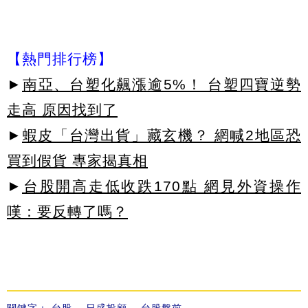
【熱門排行榜】
►
南亞、台塑化飆漲逾5%！ 台塑四寶逆勢
走高 原因找到了
►
蝦皮「台灣出貨」藏玄機？ 網喊2地區恐
買到假貨 專家揭真相
►
台股開高走低收跌170點 網見外資操作
嘆：要反轉了嗎？
關鍵字：
台股
、
日盛投顧
、
台股盤前