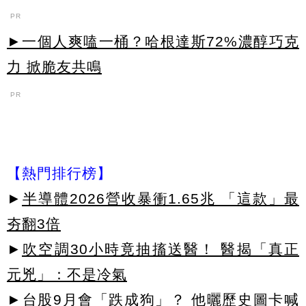
PR
►一個人爽嗑一桶？哈根達斯72%濃醇巧克
力 掀脆友共鳴
PR
【熱門排行榜】
►
半導體2026營收暴衝1.65兆 「這款」最
夯翻3倍
►
吹空調30小時竟抽搐送醫！ 醫揭「真正
元兇」：不是冷氣
►
台股9月會「跌成狗」？ 他曬歷史圖卡喊