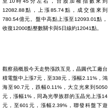
至
10
時
45
分左右，台股加權指數來到
12082.88
點，上漲
85.74
點，成交值來到
780.54
億元。盤中高點上漲至
12093.01
點，
收復
12000
點整數關卡與
5
日線約
12041
點。
觀察蘋概股今天走勢漲跌互見，晶圓代工廠台
積電盤中上漲
7
元，至
338
元，漲幅
2.11%
，鴻
海至
90.7
元，跌幅
0.11%
，大立光來到
5050
元，漲幅
1%
，同為光學族群的玉晶光上漲
14
元，至
601
元，漲幅
2.39%
，聯發科盤下遊