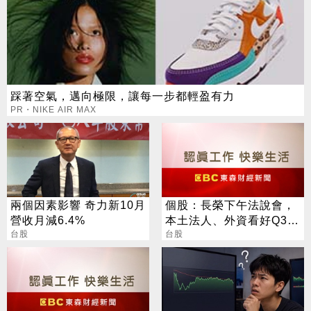
踩著空氣，邁向極限，讓每一步都輕盈有力
PR・NIKE AIR MAX
兩個因素影響 奇力新10月
個股：長榮下午法說會，
營收月減6.4%
本土法人、外資看好Q3獲
台股
利，美系外資喊「加碼」
台股