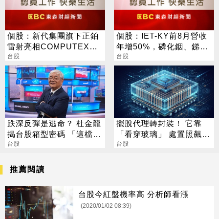
個股：新代集團旗下正鉑
個股：IET-KY前8月營收
雷射亮相COMPUTEX，
年增50%，磷化銦、銻化
揭AI伺服器「智動化」一
台股
鎵雙引擎啟動，H2營運成
台股
站式解方
長可期
跌深反彈是逃命？ 杜金龍
擺脫代理轉封裝！ 它靠
揭台股箱型密碼 「這檔」
「看穿玻璃」 處置照飆2
手腳要快
台股
漲停
台股
推薦閱讀
台股今紅盤機率高 分析師看漲
(2020/01/02 08:39)