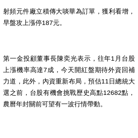
射頻元件廠立積傳大啖華為訂單，獲利看增，
早盤攻上漲停
187
元。
第一金投顧董事長陳奕光表示，往年
1
月台股
上漲機率高達
7
成，今天開紅盤期待外資回補
力道，此外，內資重新布局，預估
11
日總統大
選之前，台股有機會挑戰歷史高點
12682
點，
農曆年封關前可望有一波行情帶動。