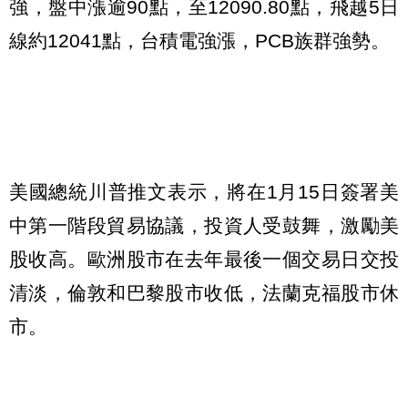
強，盤中漲逾
90
點，至
12090.80
點，飛越
5
日
線約
12041
點，台積電強漲，
PCB
族群強勢。
美國總統川普推文表示，將在
1
月
15
日簽署美
中第一階段貿易協議，投資人受鼓舞，激勵美
股收高。歐洲股市在去年最後一個交易日交投
清淡，倫敦和巴黎股市收低，法蘭克福股市休
市。