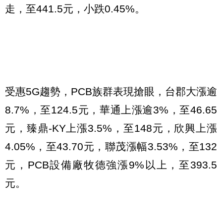
走，至
441.5
元，小跌
0.45%
。
受惠
5G
趨勢，
PCB
族群表現搶眼，台郡大漲逾
8.7%
，至
124.5
元，華通上漲逾
3%
，至
46.65
元，臻鼎
-KY
上漲
3.5%
，至
148
元，欣興上漲
4.05%
，至
43.70
元，聯茂漲幅
3.53%
，至
132
元，
PCB
設備廠牧德強漲
9%
以上，至
393.5
元。