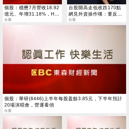
個股：穩懋7月營收18.92
台股開高走低收跌170點
億元、年增31.18%，H2
網見外資操作嘆：要反轉
旺季到來，雙成長引擎啟
台股
了嗎？
台股
動
個股：華研(8446)上半年每股盈餘3.85元，下半年預計
20場演唱會，營運看俏
台股