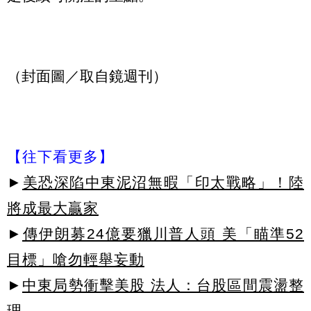
（封面圖／取自鏡週刊）
【往下看更多】
►
美恐深陷中東泥沼無暇「印太戰略」！陸
將成最大贏家
►
傳伊朗募24億要獵川普人頭 美「瞄準52
目標」嗆勿輕舉妄動
►
中東局勢衝擊美股 法人：台股區間震盪整
理