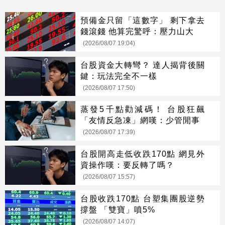
預備金只留「這數字」 剩下拿去
錢滾錢 他算完驚呼：壓力山大
(2026/08/07 19:04)
台股資金大轉彎？ 達人揭背後關
鍵：玩法完全不一樣
(2026/08/07 17:50)
蒸發5千點勸減碼！ 台股狂飆
「友情反急凍」網嘆：少管閒事
(2026/08/07 17:39)
台股開高走低收跌170點 網見外
資操作嘆：要反轉了嗎？
(2026/08/07 15:57)
台股收跌170點 台塑集團股逆勢
撐盤 「雙寶」噴5%
(2026/08/07 14:07)