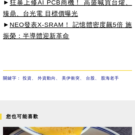
►
狂暴上修AI PCB商機！ 高盛喊買台燿、
臻鼎、台光電 目標價曝光
►
NEO發表X-SRAM！ 記憶體密度飆5倍 施
振榮：半導體迎新革命
關鍵字：
投資
、
外資動向
、
美伊衝突
、
台股
、
股海老手
您也可能喜歡