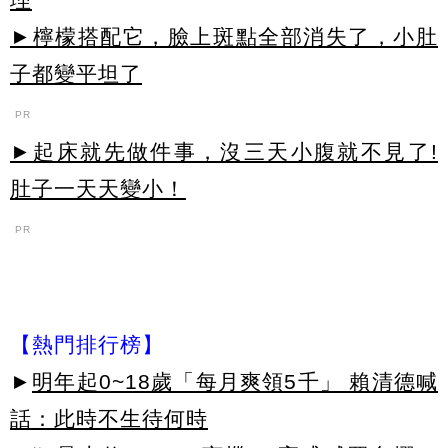
►檸檬搭配它，臉上斑點全部消失了，小肚
子都變平坦了
PR
►起床就先做件事，沒三天小腹就不見了!
肚子一天天變小！
PR
【熱門排行榜】
►
明年起0~18歲「每月爽領5千」 賴清德喊
話：此時不生待何時