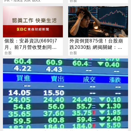
PR・NIKE AIR MAX
天漲停
台股
個股：安碁資訊(6690)7
外資倒貨875億！台股崩
月、前7月營收雙創同期
跌2030點 網揭關鍵：沒
高點，本月再奪兩大資安
台股
人接
台股
專案