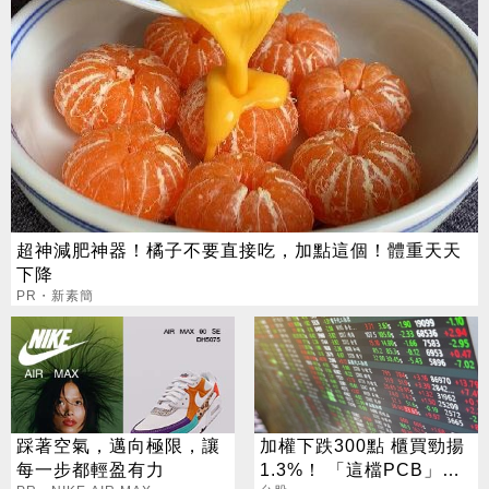
超神減肥神器！橘子不要直接吃，加點這個！體重天天
下降
PR・新素簡
踩著空氣，邁向極限，讓
加權下跌300點 櫃買勁揚
每一步都輕盈有力
1.3%！ 「這檔PCB」連3