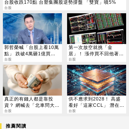
台股收跌170點 台塑集團股逆勢撐盤 「雙寶」噴5%
台股
郭哲榮喊「台股上看10萬
第一次放空就挑「金
點」 跌破4萬砸1億買
居」！ 漲停買不回他著急
0050
台股
專家不忍說話了
台股
真正的有錢人都是靠投
供不應求到2028！ 高盛
資？ 網喊去「北車問大
看好「這家CCL」 潛在漲
師」：保證專業
台股
幅171%
台股
推薦閱讀