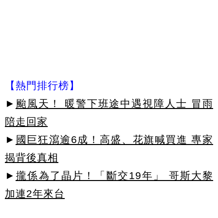
【熱門排行榜】
►
颱風天！ 暖警下班途中遇視障人士 冒雨
陪走回家
►
國巨狂瀉逾6成！高盛、花旗喊買進 專家
揭背後真相
►
攏係為了晶片！「斷交19年」 哥斯大黎
加連2年來台