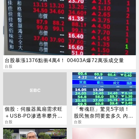
台股暴漲1376點衝4萬4！ 00403A爆72萬張成交量
台股
個股：伺服器風扇需求旺
「奪魂巨」驚見5字頭！
＋USB-PD滲透率攀升，
股民無奈問要套多久 內行
偉詮電今年營運重回成長
台股
人說話了
台股
軌道