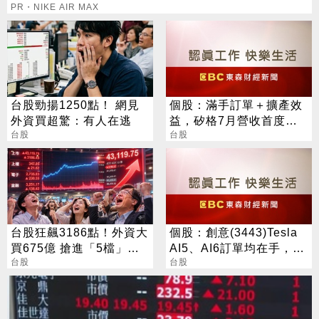
PR・NIKE AIR MAX
台股勁揚1250點！ 網見
個股：滿手訂單＋擴產效
外資買超驚：有人在逃
益，矽格7月營收首度站
台股
上20億元創高，後續會更
台股
好
台股狂飆3186點！外資大
個股：創意(3443)Tesla
買675億 搶進「5檔」
AI5、AI6訂單均在手，谷
ETF
台股
歌Axion2 CPU出貨有上
台股
修空間