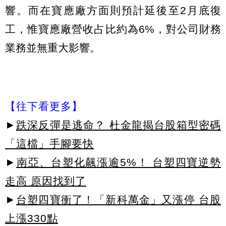
響。而在寶應廠方面則預計延後至2月底復
工，惟寶應廠營收占比約為6%，對公司財務
業務並無重大影響。
【往下看更多】
►
跌深反彈是逃命？ 杜金龍揭台股箱型密碼
「這檔」手腳要快
►
南亞、台塑化飆漲逾5%！ 台塑四寶逆勢
走高 原因找到了
►
台塑四寶衝了！「新科萬金」又漲停 台股
上漲330點