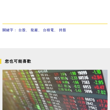
關鍵字：
台股
、
龍巖
、
台積電
、
持股
您也可能喜歡