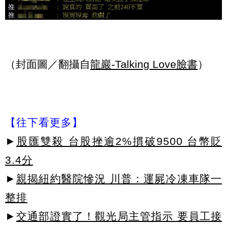
（封面圖／翻攝自
龍巖-Talking Love臉書
）
【往下看更多】
►
股匯雙殺 台股挫逾2%摜破9500 台幣貶
3.4分
►
親揭紐約醫院慘況 川普：運屍冷凍車隊一
整排
►
交通部證實了！觀光局主管指示 要員工接