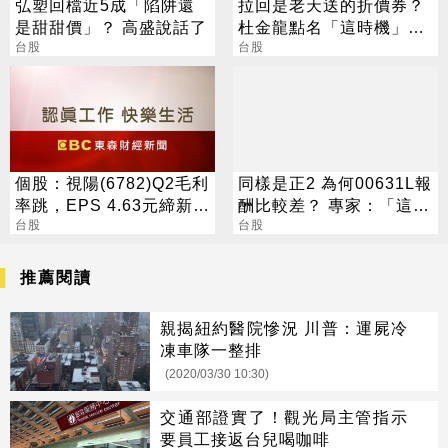
弘塑回檔近5成「陷阱還
拉回是老天送的折價券？
是甜甜價」？ 高盛說話了
杜金龍點名「這時機」：
台股
台股衝6萬
台股
個股：視陽(6782)Q2毛利
同樣是正2 為何00631L報
率跳，EPS 4.63元締新
酬比較差？ 專家：「這濃
猷，本季營運續看旺
台股
度」是關鍵
台股
推薦閱讀
親揭紐約醫院慘況 川普：運屍冷
凍車隊一整排
(2020/03/30 10:30)
交通部證實了！觀光局主管指示
要員工接返台兒喝咖啡