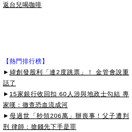
返台兒喝咖啡
【熱門排行榜】
►
緯創發股利「連2度跳票」！ 金管會說重
話了
►
15家銀行收回扣 60人涉與地政士勾結 專
家嘆：徹查恐血流成河
►
母過世「秒領206萬」辦喪事！父子遭判
刑 律師：搶錢先下手是罪