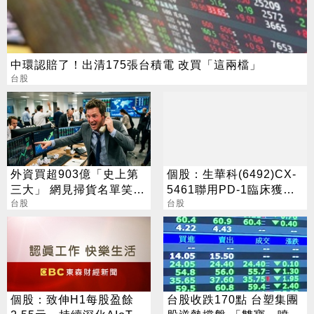
中環認賠了！出清175張台積電 改買「這兩檔」
台股
外資買超903億「史上第
個股：生華科(6492)CX-
三大」 網見掃貨名單笑：
5461聯用PD-1臨床獲台
不懂在幹嘛
台股
美核准，首度跨入免疫組
台股
合療法
個股：致伸H1每股盈餘
台股收跌170點 台塑集團