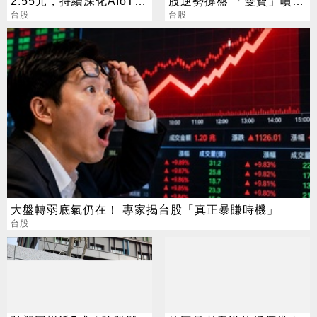
2.55元，持續深化AIoT、
股逆勢撐盤 「雙寶」噴
AI智慧監控、機器人與車
台股
5%
台股
用佈局
大盤轉弱底氣仍在！ 專家揭台股「真正暴賺時機」
台股