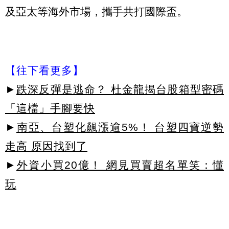
及亞太等海外市場，攜手共打國際盃。
【往下看更多】
►
跌深反彈是逃命？ 杜金龍揭台股箱型密碼
「這檔」手腳要快
►
南亞、台塑化飆漲逾5%！ 台塑四寶逆勢
走高 原因找到了
►
外資小買20億！ 網見買賣超名單笑：懂
玩