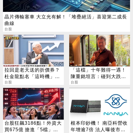
晶片傳輸塞車 大立光有解！「堆疊絕活」喜迎第二成長
曲線
台股
拉回是老天送的折價券？
「這檔」十年難得一遇！
杜金龍點名「這時機」：
陳重銘坦言：碰到大跌就
台股衝6萬
台股
買進
台股
台股狂飆3186點！外資大
根本印鈔機！ 南亞科營收
買675億 搶進「5檔」
年增逾7倍 法人曝後市觀