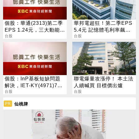
個股：華通(2313)第二季
華邦電超狂！第二季EPS
EPS 1.24元，三大動能加
5.4元 記憶體毛利率飆至
持，營運展望逐季向上
台股
70.3%
台股
個股：InP基板短缺問題
聯電爆量攻漲停！ 本土法
解決，IET-KY(4971)7月
人續喊買 目標價出爐
營收1.05億元，重拾成長
台股
台股
動能
仙桃牌
PR