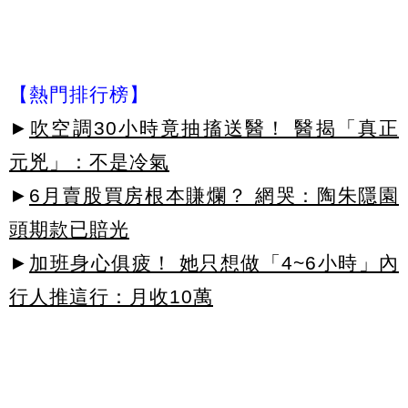
【熱門排行榜】
►
吹空調30小時竟抽搐送醫！ 醫揭「真正
元兇」：不是冷氣
►
6月賣股買房根本賺爛？ 網哭：陶朱隱園
頭期款已賠光
►
加班身心俱疲！ 她只想做「4~6小時」內
行人推這行：月收10萬