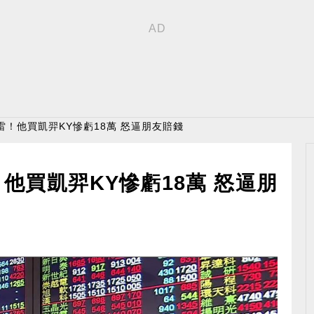
雷！他買凱羿KY慘虧18萬 怒逼朋友賠錢
他買凱羿KY慘虧18萬 怒逼朋