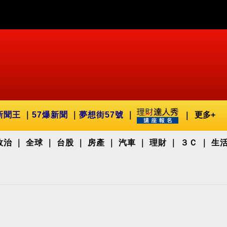
新聞王
57爆新聞
夢想街57號
更多+
政治
全球
台股
房產
汽車
理財
３Ｃ
生