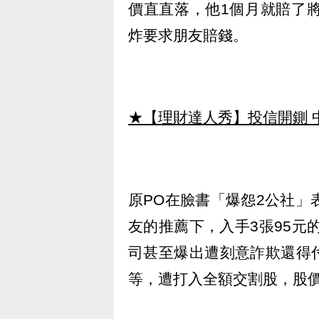
價直直落，他1個月就賠了
炸要求朋友賠錢。
★【理財達人秀】投信開鍘 
原PO在臉書「爆怨2公社」
友的推薦下，入手3張95元
司甚至爆出遭刻意詐欺還得
等，遭打入全額交割股，股價