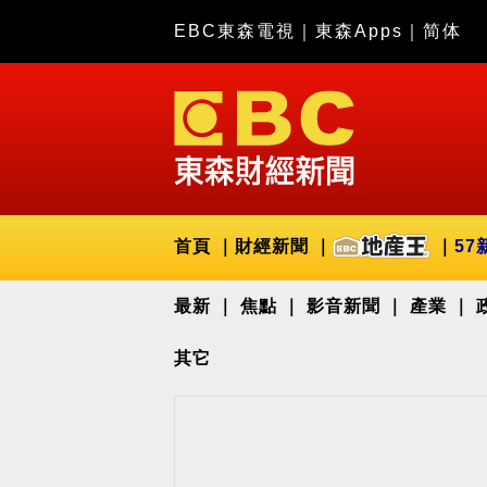
EBC東森電視
｜
東森Apps
｜
简体
首頁
財經新聞
57
最新
焦點
影音新聞
產業
其它