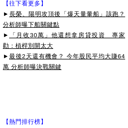
【往下看更多】
►
長榮、陽明攻頂後「爆天量暈船」該跑？
分析師曝下船關鍵點
►
「月收30萬」他還想拿房貸投資 專家
勸：槓桿別開太大
►
最後2天還有機會？ 今年股民平均大賺64
萬 分析師曝決戰關鍵
【熱門排行榜】