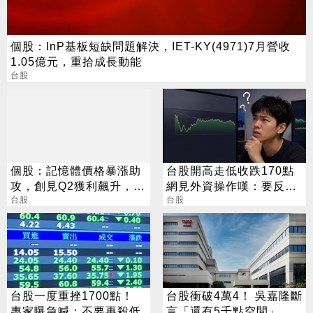
個股：InP基板短缺問題解決，IET-KY(4971)7月營收
1.05億元，重拾成長動能
台股
個股：記憶體價格暴漲助
台股開高走低收跌170點
攻，創見Q2獲利飆升，上
網見外資操作嘆：要反轉
半年每股賺46.63元史上
台股
了嗎？
台股
最高
台股一度重挫1700點！
台股衝破4萬4！ 吳嘉隆斷
專家曝急喊：不要再殺低
言「還有5千點空間」：