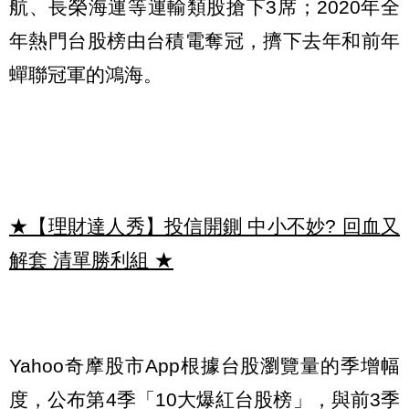
航、長榮海運等運輸類股搶下3席；2020年全
年熱門台股榜由台積電奪冠，擠下去年和前年
蟬聯冠軍的鴻海。
★【理財達人秀】投信開鍘 中小不妙? 回血又
解套 清單勝利組
★
Yahoo奇摩股市App根據台股瀏覽量的季增幅
度，公布第4季「10大爆紅台股榜」，與前3季