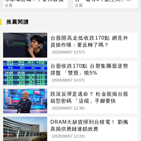
台股
投資台積電就是投資台灣
台股
推薦閱讀
台股開高走低收跌170點 網見外
資操作嘆：要反轉了嗎？
(2026/08/07 15:57)
台股收跌170點 台塑集團股逆勢
撐盤 「雙寶」噴5%
(2026/08/07 14:07)
跌深反彈是逃命？ 杜金龍揭台股
箱型密碼 「這檔」手腳要快
(2026/08/07 12:36)
DRAM大缺貨掃到台積電！ 劉佩
真揭供應鏈連鎖效應
(2026/08/07 12:20)