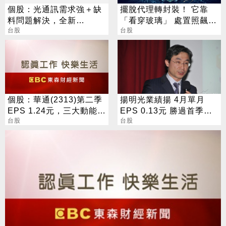
個股：光通訊需求強＋缺
擺脫代理轉封裝！ 它靠
料問題解決，全新
「看穿玻璃」 處置照飆2
(2455)7月營收創高、重
台股
漲停
台股
拾成長動能
個股：華通(2313)第二季
揚明光業績揚 4月單月
EPS 1.24元，三大動能加
EPS 0.13元 勝過首季整
持，營運展望逐季向上
台股
季
台股