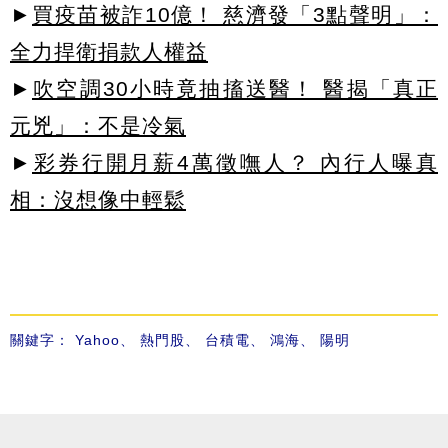
►
買疫苗被詐10億！ 慈濟發「3點聲明」：
全力捍衛捐款人權益
►
吹空調30小時竟抽搐送醫！ 醫揭「真正
元兇」：不是冷氣
►
彩券行開月薪4萬徵嘸人？ 內行人曝真
相：沒想像中輕鬆
關鍵字：
Yahoo
、
熱門股
、
台積電
、
鴻海
、
陽明