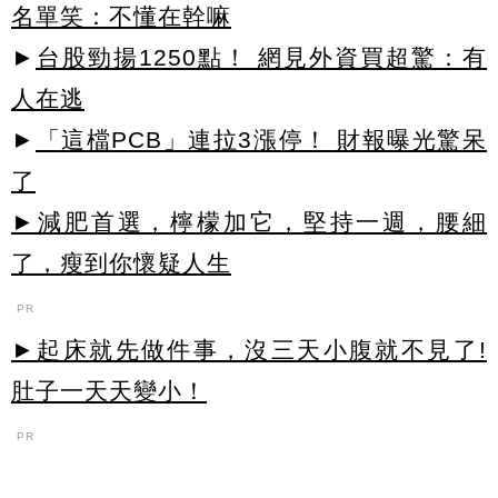
名單笑：不懂在幹嘛
►
台股勁揚1250點！ 網見外資買超驚：有
人在逃
►
「這檔PCB」連拉3漲停！ 財報曝光驚呆
了
►減肥首選，檸檬加它，堅持一週，腰細
了，瘦到你懷疑人生
PR
►起床就先做件事，沒三天小腹就不見了!
肚子一天天變小！
PR