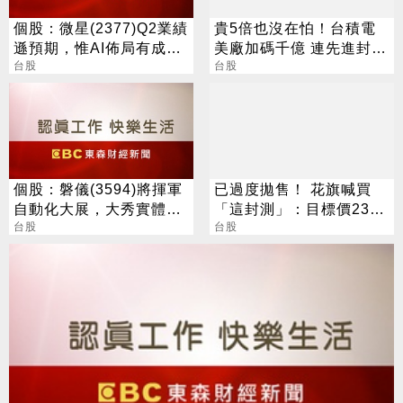
個股：微星(2377)Q2業績
貴5倍也沒在怕！台積電
遜預期，惟AI佈局有成股
美廠加碼千億 連先進封裝
價震盪走多，週一大拉尾
台股
也包辦
台股
盤
個股：磐儀(3594)將揮軍
已過度拋售！ 花旗喊買
自動化大展，大秀實體AI/
「這封測」：目標價230
邊緣運算/機器人肌肉
台股
元
台股