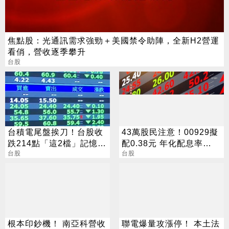
焦點股：光通訊需求強勁＋美國禁令助陣，全新H2營運
看俏，營收逐季攀升
台股
台積電尾盤挨刀！台股收
43萬股民注意！00929擬
跌214點「這2檔」記憶體
配0.38元 年化配息率
逆勢收漲停
台股
16.5%
台股
根本印鈔機！ 南亞科營收
聯電爆量攻漲停！ 本土法