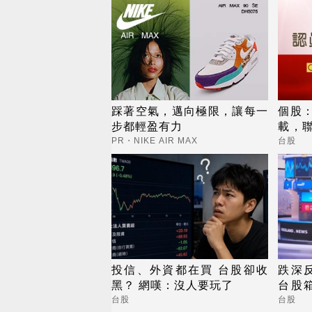
踩著空氣，邁向極限，讓每一
個股
步都輕盈有力
載，聯
收及
PR・NIKE AIR MAX
台股
投信、外資都在買 台股卻收
跌深
黑？ 網嘆：沒人要玩了
台股
要快
台股
台股