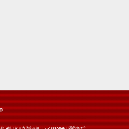
作
14樓｜節目表傳真專線：02-2388-5846｜
隱私權政策