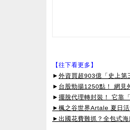
【往下看更多】
►
外資買超903億「史上
►
台股勁揚1250點！ 網
►
擺脫代理轉封裝！ 它靠「
►楓之谷世界Artale 夏
►出國花費難抓？全包式海島