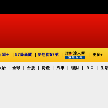
新聞王
57爆新聞
夢想街57號
更多+
政治
全球
台股
房產
汽車
理財
３Ｃ
生