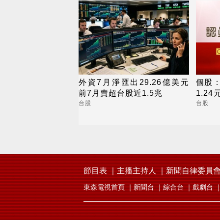
外資7月淨匯出29.26億美元
個股：
前7月賣超台股近1.5兆
1.2
展望
台股
台股
節目表
主播主持人
新聞自律委員
東森電視首頁
新聞台
綜合台
戲劇台