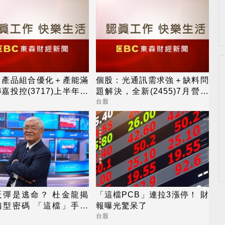
：產品組合優化＋產能滿
個股：光通訊需求強＋缺料問
嘉投控(3717)上半年營
題解決，全新(2455)7月營收
獲利創同期高
創高、重拾成長動能
台股
反彈是逃命？ 杜金龍揭
「這檔PCB」連拉3漲停！ 財
箱型密碼 「這檔」手腳
報曝光驚呆了
台股