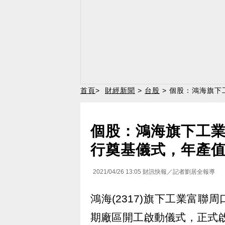
首頁
>
財經新聞
>
台股
> 個股：鴻海旗下
個股：鴻海旗下工業
行奠基儀式，年產值
2021/04/26 13:05
財訊快報／記者劉居全報導
鴻海(2317)旗下工業富聯
期廠區開工啟動儀式，正式