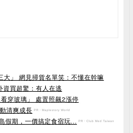
第三大」 網見掃貨名單笑：不懂在幹嘛
見外資買超驚：有人在逃
看穿玻璃」 處置照飆2漲停
日活動清爽成長
PR・Maplestory World
假期，一價搞定食宿玩...
PR・Club Med Taiwan