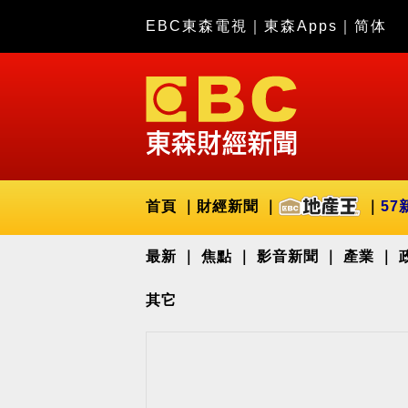
EBC東森電視
｜
東森Apps
｜
简体
首頁
財經新聞
57
最新
焦點
影音新聞
產業
其它