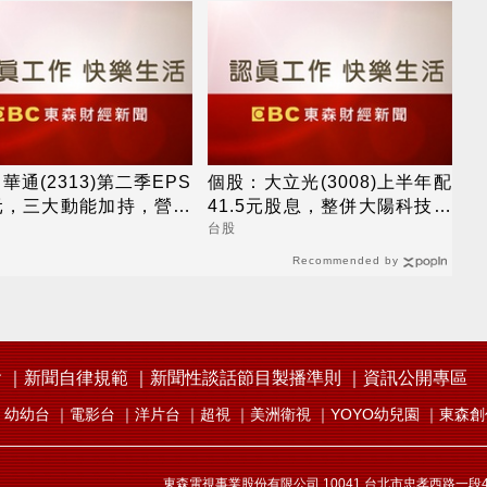
華通(2313)第二季EPS
個股：大立光(3008)上半年配
4元，三大動能加持，營運
41.5元股息，整併大陽科技為
逐季向上
100%子公司
台股
Recommended by
會
新聞自律規範
新聞性談話節目製播準則
資訊公開專區
幼幼台
電影台
洋片台
超視
美洲衛視
YOYO幼兒園
東森創
東森電視事業股份有限公司 10041 台北市忠孝西路一段4號