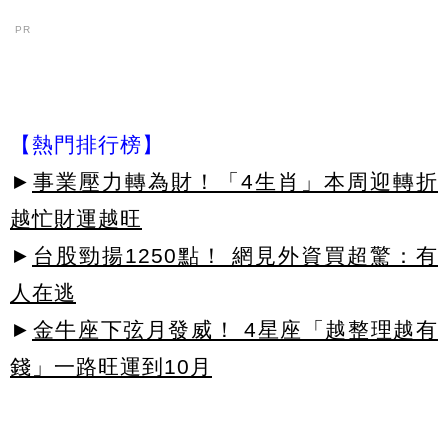
PR
【熱門排行榜】
►
事業壓力轉為財！「4生肖」本周迎轉折
越忙財運越旺
►
台股勁揚1250點！ 網見外資買超驚：有
人在逃
►
金牛座下弦月發威！ 4星座「越整理越有
錢」一路旺運到10月