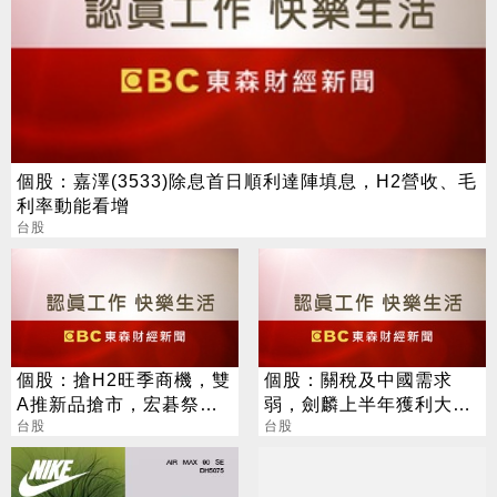
個股：嘉澤(3533)除息首日順利達陣填息，H2營收、毛
利率動能看增
台股
個股：搶H2旺季商機，雙
個股：關稅及中國需求
A推新品搶市，宏碁祭出
弱，劍麟上半年獲利大減
可翻轉觸控NB，華碩推聯
台股
逾四成，每股盈餘1.75元
台股
名顯卡