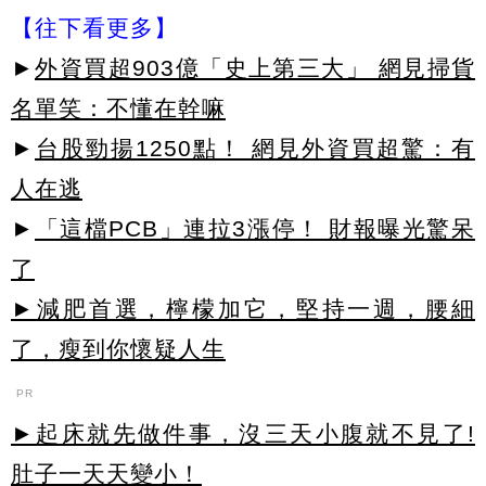
【往下看更多】
►
外資買超903億「史上第三大」 網見掃貨
名單笑：不懂在幹嘛
►
台股勁揚1250點！ 網見外資買超驚：有
人在逃
►
「這檔PCB」連拉3漲停！ 財報曝光驚呆
了
►減肥首選，檸檬加它，堅持一週，腰細
了，瘦到你懷疑人生
PR
►起床就先做件事，沒三天小腹就不見了!
肚子一天天變小！