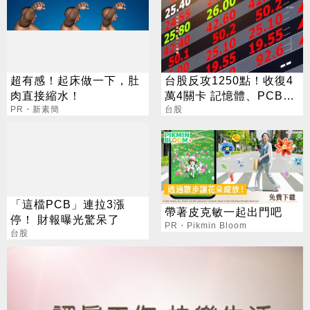
超有感！起床做一下，肚
台股反攻1250點！收復4
肉直接縮水！
萬4關卡 記憶體、PCB一
PR・新素簡
票亮燈
台股
「這檔PCB」連拉3漲
帶著皮克敏一起出門吧
停！ 財報曝光驚呆了
PR・Pikmin Bloom
台股