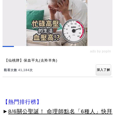
ads by popIn
【仙桃牌】保血平丸(去羚羊角)
深入了解
觀看次數 41,190次
【熱門排行榜】
►
8/6關公聖誕！ 命理師點名「6種人」快拜