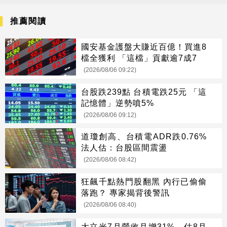
推薦閱讀
國安基金護盤大賺近百億！買進8
檔全獲利 「這檔」貢獻逾7成7
(2026/08/06 09:22)
台股跌239點 台積電跌25元 「這
記憶體」逆勢噴5%
(2026/08/06 09:12)
道瓊創高、台積電ADR跌0.76%
法人估：台股區間震盪
(2026/08/06 08:42)
狂飆千點熱門股翻黑 內行已偷偷
落跑？ 專家揭背後警訊
(2026/08/06 08:40)
大立光7月營收月增31% 估8月