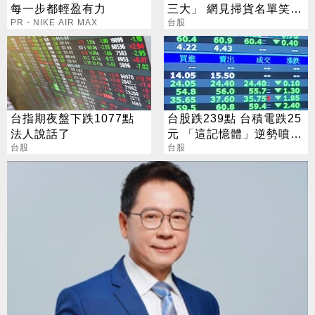
每一步都輕盈有力
三大」 網見掃貨名單笑：
PR・NIKE AIR MAX
不懂在幹嘛
台股
台指期夜盤下跌1077點
台股跌239點 台積電跌25
法人說話了
元 「這記憶體」逆勢噴
台股
5%
台股