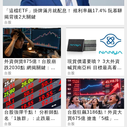
「這檔ETF」掛牌滿月就配息！ 殖利率飆17.4% 阮慕驊
揭背後2大關鍵
台股
外資倒貨875億！台股崩
現貨價還要噴？ 3大外資
跌2030點 網揭關鍵：沒
喊買南亞科 目標最高看到
人接
台股
650
台股
台股強彈千點！ 分析師點
台股狂飆3186點！外資大
名「1族群」：止跌最後
買675億 搶進「5檔」
拼圖
台股
ETF
台股