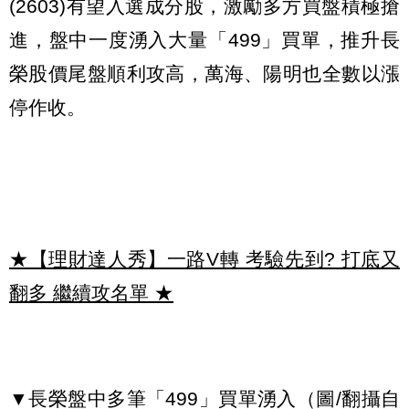
(2603)有望入選成分股，激勵多方買盤積極搶
進，盤中一度湧入大量「499」買單，推升長
榮股價尾盤順利攻高，萬海、陽明也全數以漲
停作收。
★【理財達人秀】一路V轉 考驗先到? 打底又
翻多 繼續攻名單
★
▼長榮盤中多筆「499」買單湧入（圖/翻攝自