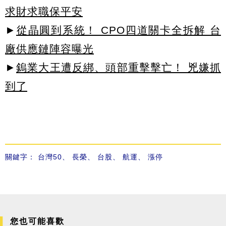
求財求職保平安
►
從晶圓到系統！ CPO四道關卡全拆解 台
廠供應鏈陣容曝光
►
鎢業大王遭反綁、頭部重擊擊亡！ 兇嫌抓
到了
關鍵字：
台灣50
、
長榮
、
台股
、
航運
、
漲停
您也可能喜歡