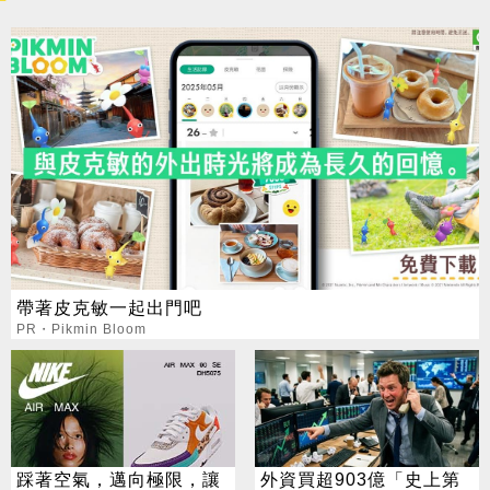
帶著皮克敏一起出門吧
PR・Pikmin Bloom
踩著空氣，邁向極限，讓
外資買超903億「史上第