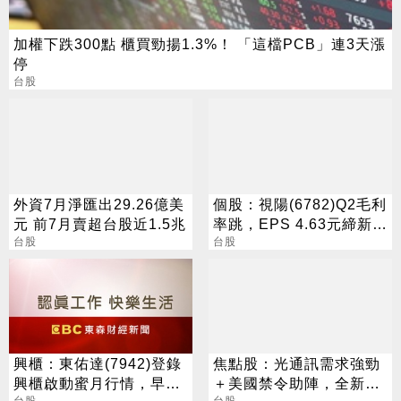
加權下跌300點 櫃買勁揚1.3%！ 「這檔PCB」連3天漲
停
台股
外資7月淨匯出29.26億美
個股：視陽(6782)Q2毛利
元 前7月賣超台股近1.5兆
率跳，EPS 4.63元締新
台股
猷，本季營運續看旺
台股
興櫃：東佑達(7942)登錄
焦點股：光通訊需求強勁
興櫃啟動蜜月行情，早盤
＋美國禁令助陣，全新H2