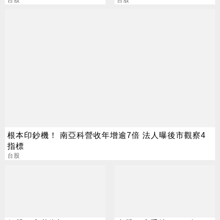
一度大漲186%
台股
營運看俏，營收逐季攀升
台股
根本印鈔機！ 南亞科營收年增逾7倍 法人曝後市觀察4
指標
台股