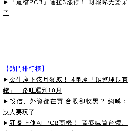
►
「這檔PCB」連拉3漲停！ 財報曝光驚呆
了
【熱門排行榜】
►
金牛座下弦月發威！ 4星座「越整理越有
錢」一路旺運到10月
►
投信、外資都在買 台股卻收黑？ 網嘆：
沒人要玩了
►
狂暴上修AI PCB商機！ 高盛喊買台燿、