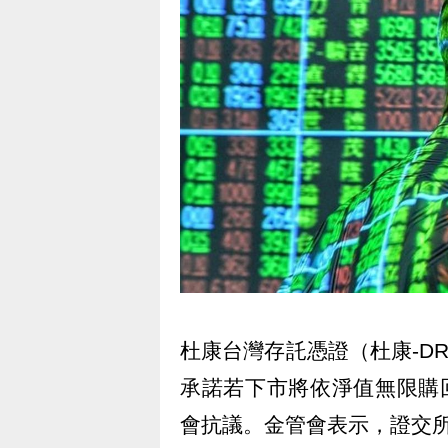
杜康台灣存託憑證（杜康-D
承諾若下市將依淨值無限購
會抗議。金管會表示，證交