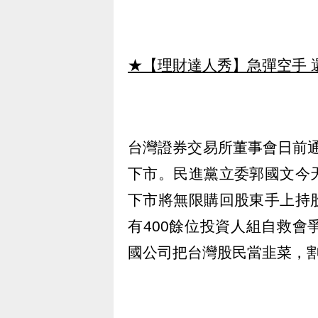
★【理財達人秀】急彈空手 
台灣證券交易所董事會日前通
下市。民進黨立委郭國文今
下市將無限購回股東手上持
有400餘位投資人組自救
國公司把台灣股民當韭菜，