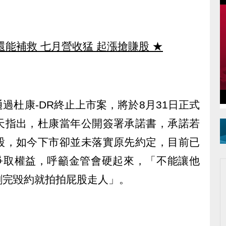
還能補救 七月營收猛 起漲搶賺股
★
過杜康-DR終止上市案，將於8月31日正式
天指出，杜康當年公開簽署承諾書，承諾若
股，如今下市卻並未落實原先約定，目前已
會爭取權益，呼籲金管會硬起來，「不能讓他
割完毀約就拍拍屁股走人」。