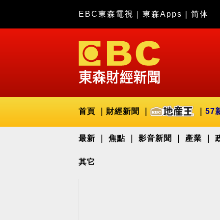
EBC東森電視
｜
東森Apps
｜
简体
首頁
財經新聞
57
最新
焦點
影音新聞
產業
其它