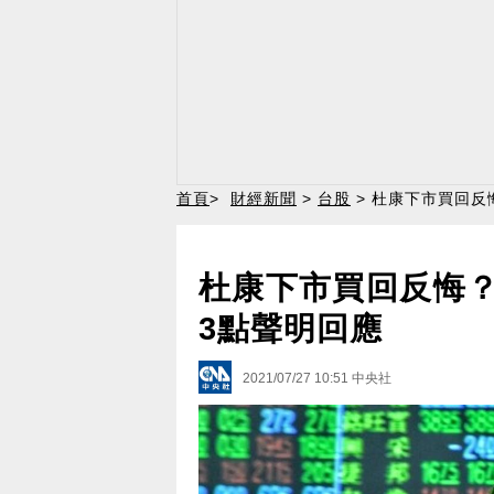
首頁
>
財經新聞
>
台股
> 杜康下市買回反
杜康下市買回反悔？
3點聲明回應
2021/07/27 10:51
中央社