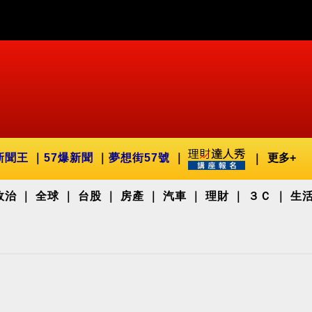
新聞王
57爆新聞
夢想街57號
更多+
政治
全球
台股
房產
汽車
理財
３Ｃ
生