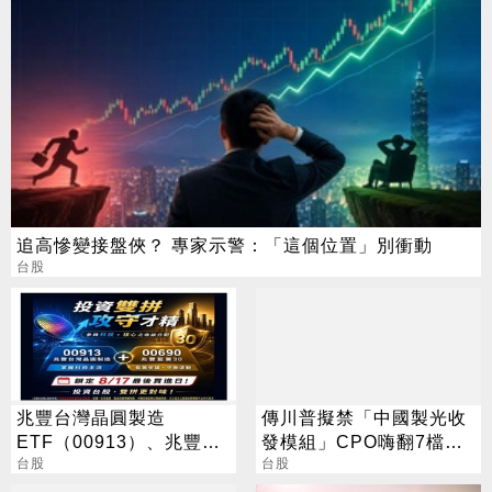
追高慘變接盤俠？ 專家示警：「這個位置」別衝動
台股
兆豐台灣晶圓製造
傳川普擬禁「中國製光收
ETF（00913）、兆豐藍
發模組」CPO嗨翻7檔攻
籌30 ETF（00690） 最
台股
漲停
台股
新配息時程出爐 8/17前買