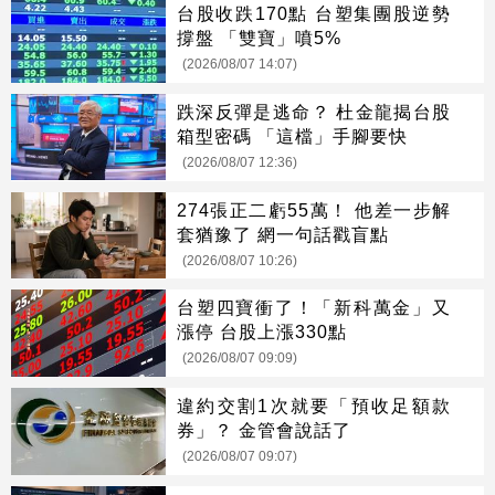
台股收跌170點 台塑集團股逆勢
撐盤 「雙寶」噴5%
(2026/08/07 14:07)
跌深反彈是逃命？ 杜金龍揭台股
箱型密碼 「這檔」手腳要快
(2026/08/07 12:36)
274張正二虧55萬！ 他差一步解
套猶豫了 網一句話戳盲點
(2026/08/07 10:26)
台塑四寶衝了！「新科萬金」又
漲停 台股上漲330點
(2026/08/07 09:09)
違約交割1次就要「預收足額款
券」？ 金管會說話了
(2026/08/07 09:07)