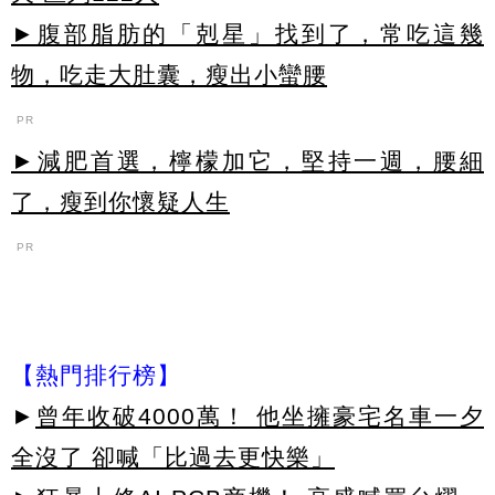
►腹部脂肪的「剋星」找到了，常吃這幾
物，吃走大肚囊，瘦出小蠻腰
PR
►減肥首選，檸檬加它，堅持一週，腰細
了，瘦到你懷疑人生
PR
【熱門排行榜】
►
曾年收破4000萬！ 他坐擁豪宅名車一夕
全沒了 卻喊「比過去更快樂」