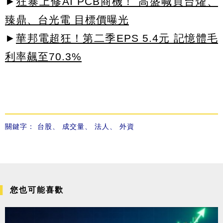
►
狂暴上修AI PCB商機！ 高盛喊買台燿、
臻鼎、台光電 目標價曝光
►
華邦電超狂！第二季EPS 5.4元 記憶體毛
利率飆至70.3%
關鍵字：
台股
、
成交量
、
法人
、
外資
您也可能喜歡