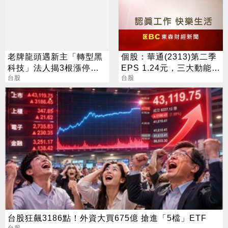
進可參與收益分配
老牌龍頭遇新主「轉型黑
個股：華通(2313)第二季
科技」法人揭3根漲停背
EPS 1.24元，三大動能加
後秘辛
台股
持，營運展望逐季向上
台股
台股狂飆3186點！外資大買675億 搶進「5檔」ETF
台股