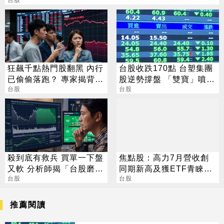
狂飆千點熱門股翻黑 內行
台股收跌170點 台塑集團
已偷偷落跑？ 專家揭背後
股逆勢撐盤 「雙寶」噴
警訊
台股
5%
台股
殺到底有救兵 買單一下盤
焦點股：高力7月營收創
又軟 分析師揭「台股磨
同期新高及獲ETF青睞，
人」背後真相
台股
盤中股價亮燈突破半年線
台股
壓力
推薦閱讀