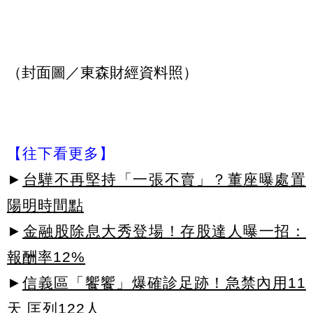
（封面圖／東森財經資料照）
【往下看更多】
►
台驊不再堅持「一張不賣」？董座曝處置
陽明時間點
►
金融股除息大秀登場！存股達人曝一招：
報酬率12%
►
信義區「饗饗」爆確診足跡！急禁內用11
天 匡列122人