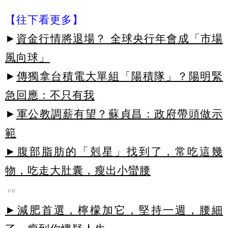
【往下看更多】
►
資金行情將退場？ 全球央行年會成「市場
風向球」
►
傳獨拿台積電大單組「陽積隊」？陽明緊
急回應：不只有我
►
軍公教調薪有望？蘇貞昌：政府帶頭做示
範
►腹部脂肪的「剋星」找到了，常吃這幾
物，吃走大肚囊，瘦出小蠻腰
PR
►減肥首選，檸檬加它，堅持一週，腰細