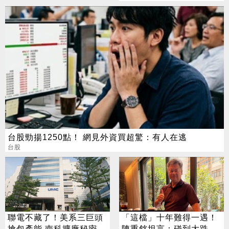
億
台股勁揚1250點！ 網見外資買超驚：有人在逃
台股
聯電不藏了！美系三巨頭
「這檔」十年難得一遇！
搶包產能 南科擴廠秘密曝
陳重銘坦言：碰到大跌就