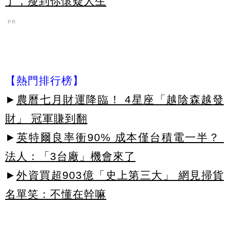
了，瘦到你懷疑人生
PR
【熱門排行榜】
►
農曆七月財運降臨！ 4星座「越陰森越發
財」 冠軍賺到翻
►
英特爾良率衝90% 成本僅台積電一半？
法人：「3台廠」機會來了
►
外資買超903億「史上第三大」 網見掃貨
名單笑：不懂在幹嘛