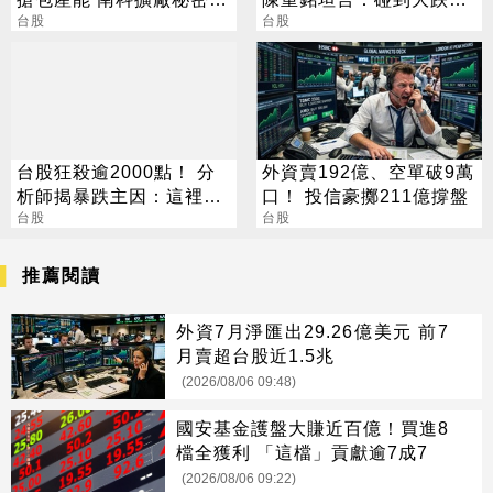
光
台股
買進
台股
台股狂殺逾2000點！ 分
外資賣192億、空單破9萬
析師揭暴跌主因：這裡才
口！ 投信豪擲211億撐盤
是真正買點
台股
台股
推薦閱讀
外資7月淨匯出29.26億美元 前7
月賣超台股近1.5兆
(2026/08/06 09:48)
國安基金護盤大賺近百億！買進8
檔全獲利 「這檔」貢獻逾7成7
(2026/08/06 09:22)