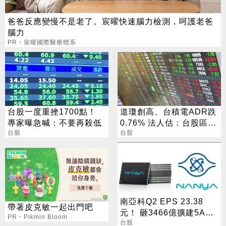
爸爸反應變慢不是老了。宸曜快速腦力檢測，呵護老爸
腦力
PR・宸曜國際醫療體系
台股一度重挫1700點！
道瓊創高、台積電ADR跌
專家曝急喊：不要再殺低
0.76% 法人估：台股區間
台股
震盪
台股
南亞科Q2 EPS 23.38
帶著皮克敏一起出門吧
元！ 砸3466億擴建5A新
PR・Pikmin Bloom
廠 今年資本支出增至697
台股