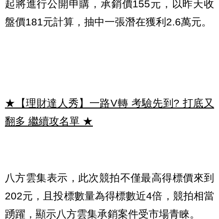
起將進行公開申購，承銷價155元，以昨天收
盤價181元計算，抽中一張潛在獲利2.6萬元。
★【理財達人秀】一路V轉 考驗先到? 打底又
翻多 繼續攻名單
★
八方雲集表示，此次競拍不僅最高得標價來到
202元，且投標數量為得標數近4倍，競拍相當
踴躍，顯示八方雲集承銷案件受市場青睞。