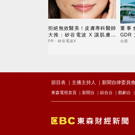
拒絕無效醫美！皮膚專科醫師
董事
大推：矽谷電波 X 讓肌膚由
GDR
內而外更強韌
助益
PR・矽谷電波X
台股
節目表
主播主持人
新聞自律委員
東森電視首頁
新聞台
綜合台
戲劇台