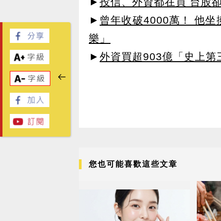
►
投信、外資都在買 台股
►
曾年收破4000萬！ 他
樂」
►
外資買超903億「史上
您也可能喜歡這些文章