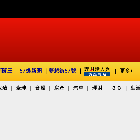
新聞王
57爆新聞
夢想街57號
更多+
政治
全球
台股
房產
汽車
理財
３Ｃ
生