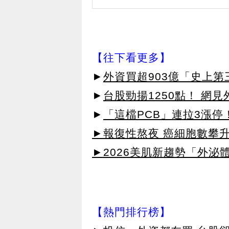
【往下看更多】
►
外資買超903億「史上
►
台股勁揚1250點！ 網
►
「這檔PCB」連拉3漲停
►報復性熬夜 癌細胞數攀
►2026美肌新趨勢「外泌體
【熱門排行榜】