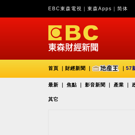
EBC東森電視
｜
東森Apps
｜
简体
首頁
財經新聞
57
最新
焦點
影音新聞
產業
其它