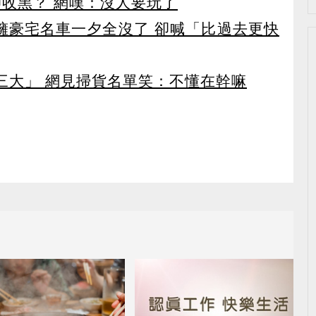
卻收黑？ 網嘆：沒人要玩了
坐擁豪宅名車一夕全沒了 卻喊「比過去更快
第三大」 網見掃貨名單笑：不懂在幹嘛