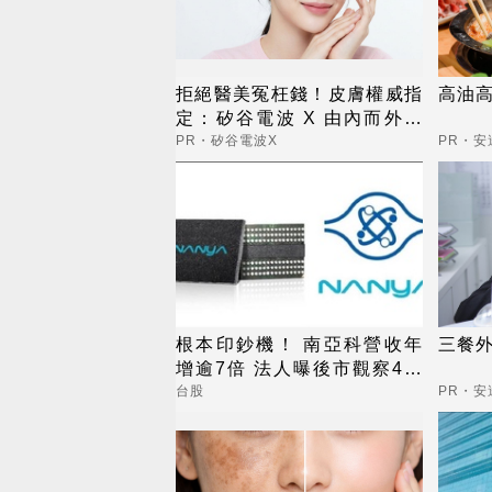
拒絕醫美冤枉錢！皮膚權威指
高油高
定：矽谷電波 X 由內而外養
出逆齡好膚質
PR・矽谷電波X
PR・安
根本印鈔機！ 南亞科營收年
三餐外
增逾7倍 法人曝後市觀察4指
標
台股
PR・安