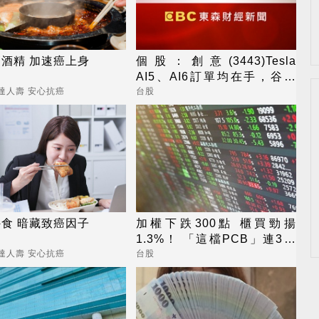
酒精 加速癌上身
個股：創意(3443)Tesla
AI5、AI6訂單均在手，谷歌
Axion2 CPU出貨有上修空間
達人壽 安心抗癌
台股
食 暗藏致癌因子
加權下跌300點 櫃買勁揚
1.3%！ 「這檔PCB」連3天
漲停
達人壽 安心抗癌
台股