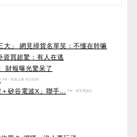
第三大」 網見掃貨名單笑：不懂在幹嘛
見外資買超驚：有人在逃
！ 財報曝光驚呆了
升
PR・安達人壽 安心抗癌
＋矽谷電波X」聯手...
PR・矽谷電波X