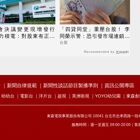
會決議變更現增發行
「四貸同堂」重壓台股！ 李
 力積電：對股東有正面
同榮示警：恐引發市場連鎖反
應
台股
Recommended by
會
新聞自律規範
新聞性談話節目製播準則
資訊公開專區
幼幼台
電影台
洋片台
超視
美洲衛視
YOYO幼兒園
東森創
東森電視事業股份有限公司 10041 台北市忠孝西路一段4號
服務時間：週一至週五 09:00-20:00｜客