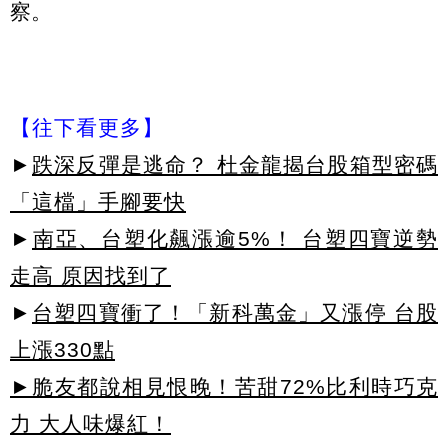
察。
【往下看更多】
►
跌深反彈是逃命？ 杜金龍揭台股箱型密碼
「這檔」手腳要快
►
南亞、台塑化飆漲逾5%！ 台塑四寶逆勢
走高 原因找到了
►
台塑四寶衝了！「新科萬金」又漲停 台股
上漲330點
►脆友都說相見恨晚！苦甜72%比利時巧克
力 大人味爆紅！