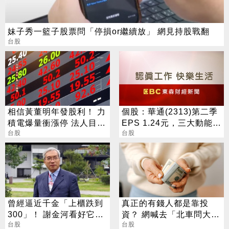
妹子秀一籃子股票問「停損or繼續放」 網見持股戰翻
台股
相信黃董明年發股利！ 力
個股：華通(2313)第二季
積電爆量衝漲停 法人目標
EPS 1.24元，三大動能加
價出爐
台股
持，營運展望逐季向上
台股
曾經逼近千金「上櫃跌到
真正的有錢人都是靠投
300」！ 謝金河看好它：
資？ 網喊去「北車問大
台灣生技的下一道光
台股
師」：保證專業
台股