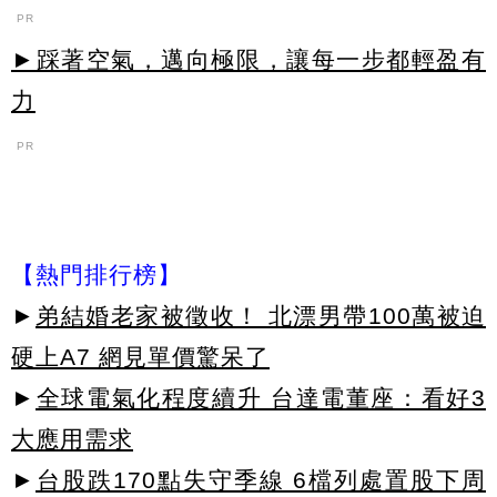
PR
►踩著空氣，邁向極限，讓每一步都輕盈有
力
PR
【熱門排行榜】
►
弟結婚老家被徵收！ 北漂男帶100萬被迫
硬上A7 網見單價驚呆了
►
全球電氣化程度續升 台達電董座：看好3
大應用需求
►
台股跌170點失守季線 6檔列處置股下周