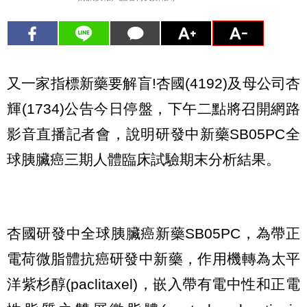
又一家指標新藥要解盲!杏國(4192)及母公司杏
輝(1734)公告今日停盤，下午二點將召開網路
影音直播記者會，說明研發中新藥SB05PC全
球胰臟癌三期人體臨床試驗期末分析結果。
杏國研發中全球胰臟癌新藥SB05PC，為帶正
電荷微脂體抗癌研發中新藥，作用機轉為太平
洋紫杉醇(paclitaxel)，嵌入帶有電中性和正電