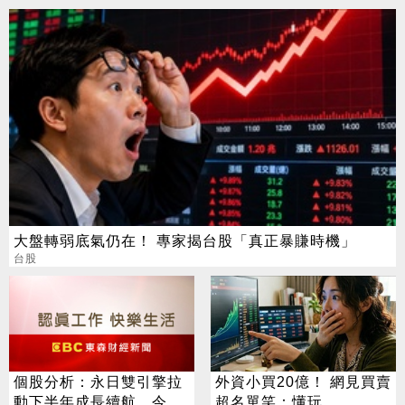
大盤轉弱底氣仍在！ 專家揭台股「真正暴賺時機」
台股
個股分析：永日雙引擎拉
外資小買20億！ 網見買賣
動下半年成長續航，今年
超名單笑：懂玩