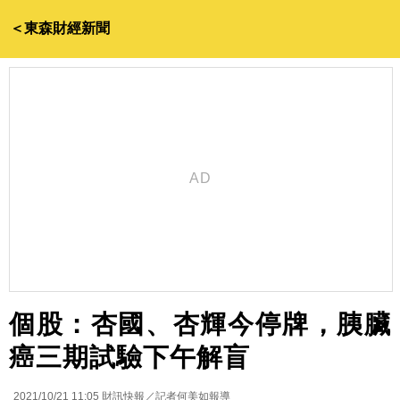
＜東森財經新聞
個股：杏國、杏輝今停牌，胰臟
癌三期試驗下午解盲
2021/10/21 11:05
財訊快報／記者何美如報導