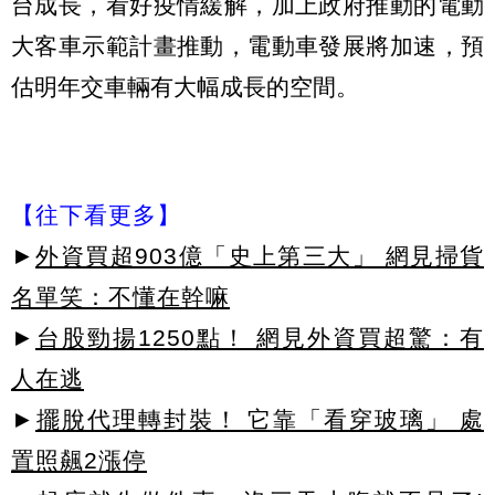
台成長，看好疫情緩解，加上政府推動的電動
大客車示範計畫推動，電動車發展將加速，預
估明年交車輛有大幅成長的空間。
【往下看更多】
►
外資買超903億「史上第三大」 網見掃貨
名單笑：不懂在幹嘛
►
台股勁揚1250點！ 網見外資買超驚：有
人在逃
►
擺脫代理轉封裝！ 它靠「看穿玻璃」 處
置照飆2漲停