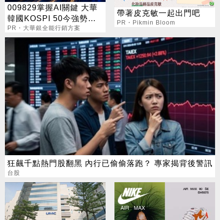
009829掌握AI關鍵 大華
帶著皮克敏一起出門吧
韓國KOSPI 50今強勢開
PR・Pikmin Bloom
募
PR・大華銀全能行銷方案
狂飆千點熱門股翻黑 內行已偷偷落跑？ 專家揭背後警訊
台股