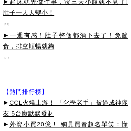
►起床就先做件事，沒三天小腹就不見了!
肚子一天天變小！
PR
►一週有感！肚子整個都消下去了！免節
食，排空順暢就夠
PR
【熱門排行榜】
►
CCL火燒上游！ 「化學老手」被逼成神隊
友 5台廠默默發財
►
外資小買20億！ 網見買賣超名單笑：懂