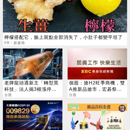
檸檬搭配它，臉上斑點全部消失了，小肚子都變平坦了
PR・新素簡
老牌龍頭遇新主「轉型黑
個股：搶H2旺季商機，雙
科技」法人揭3根漲停背
A推新品搶市，宏碁祭出
後秘辛
台股
可翻轉觸控NB，華碩推聯
台股
名顯卡