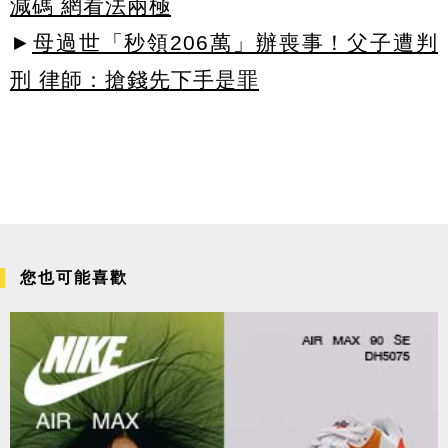
減碼 網看法兩極
►
母過世「秒領206萬」辦喪事！父子遭判
刑 律師：搶錢先下手是罪
您也可能喜歡