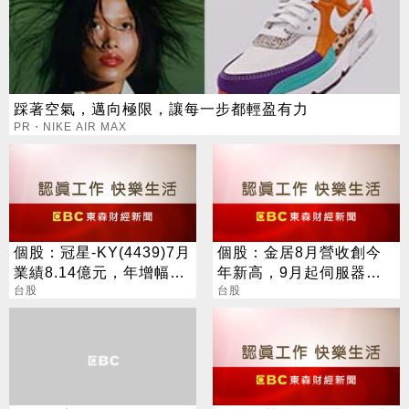
踩著空氣，邁向極限，讓每一步都輕盈有力
PR・NIKE AIR MAX
個股：冠星-KY(4439)7月
個股：金居8月營收創今
業績8.14億元，年增幅度
年新高，9月起伺服器效
擴大到32.7%，Q3看旺
台股
益顯現，Q4雙率更可望大
台股
彈升