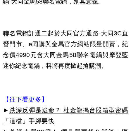
鍋-大同金馬58聯名電鍋，別具意義。
聯名電鍋訂週二起於大同官方通路-大同3C直
營門市、e同購與金馬官方網站限量開賣，紀
念價4990元含大同金馬58聯名電鍋與摩登藍
迷你紀念電鍋，料將再度掀起搶購潮。
【往下看更多】
►
跌深反彈是逃命？ 杜金龍揭台股箱型密碼
「這檔」手腳要快