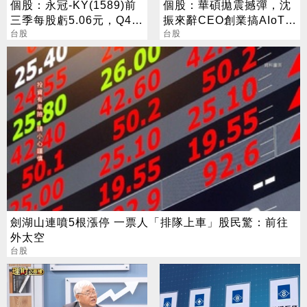
個股：永冠-KY(1589)前
個股：華碩拋震撼彈，沈
三季每股虧5.06元，Q4去
振來辭CEO創業搞AIoT，
化庫存加速應收帳款回籠
台股
手機認賠62億，Q4轉虧
台股
劍湖山連噴5根漲停 一票人「排隊上車」股民驚：前往
外太空
台股