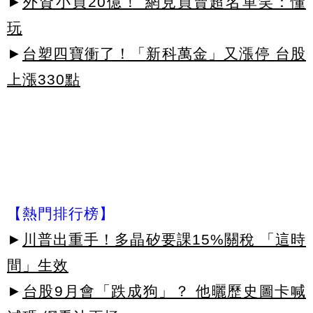
►
外資小買20億！ 網見買賣超名單笑：懂
玩
►
台塑四寶衝了！「新科萬金」又漲停 台股
上漲330點
【熱門排行榜】
►
川普出重手！多晶矽要課15%關稅 「這時
間」生效
►
台股9月會「跌成狗」？ 他曬歷史圖卡喊