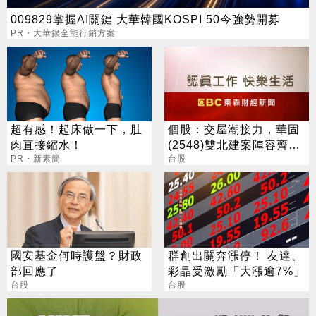
009829掌握AI關鍵 大華韓國KOSPI 50今強勢開募
PR・大華銀全能行銷方案
超有感！起床做一下，肚
個股：交屋潮接力，華固
肉直接縮水！
(2548)雙北建案陣容齊
PR・新素簡
發，下半年營運攀高峰
台股
國安基金何時護盤？財政
群創出關奔漲停！ 友達、
部回應了
彩晶受激勵「大漲逾7%」
台股
台股