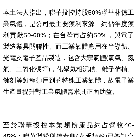
本土法人指出，聯華投控持股50%聯華林德工
業氣體，是公司最主要獲利來源，約佔年度獲
利貢獻50-60%；在台灣市占約50%，與電子
製造業具關聯性。而工業氣體應用在半導體、
光電及電子產品製造，包含大宗氣體(氧氣、氮
氣、二氧化碳等)，化學氣相沉積、離子佈植、
蝕刻等製程須用到的特殊工業氣體，故電子業
生產量提升對工業氣體需求具正面助益。
至於聯華投控本業麵粉產品約占營收40-
45%；聯華製粉與僑泰興(嘉禾麵粉)已簽訂合