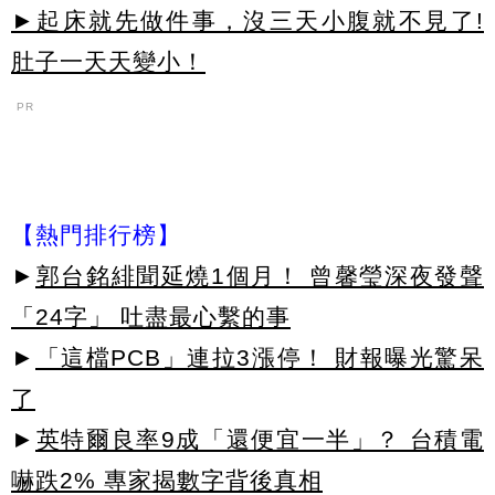
►起床就先做件事，沒三天小腹就不見了!
肚子一天天變小！
PR
【熱門排行榜】
►
郭台銘緋聞延燒1個月！ 曾馨瑩深夜發聲
「24字」 吐盡最心繫的事
►
「這檔PCB」連拉3漲停！ 財報曝光驚呆
了
►
英特爾良率9成「還便宜一半」？ 台積電
嚇跌2% 專家揭數字背後真相