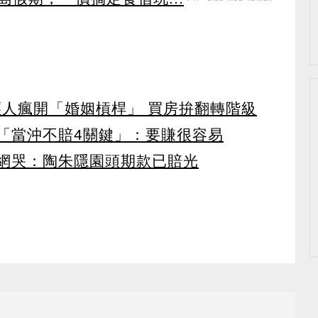
輕人瘋開「婚姻槓桿」 買房拚翻轉階級
曝「當沖不賠4關鍵」：要賺很容易
 網哭：陶朱隱園頭期款已賠光