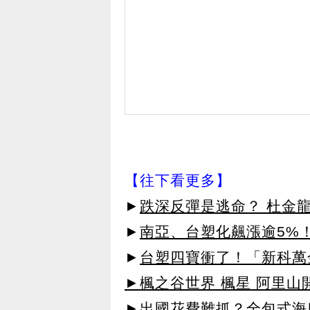
【往下看更多】
►
跌深反彈是逃命？ 杜金
►
南亞、台塑化飆漲逾5%！
►
台塑四寶衝了！「新科萬金
►楓之谷世界 楓星 阿里山
►出國花費難抓？全包式海島