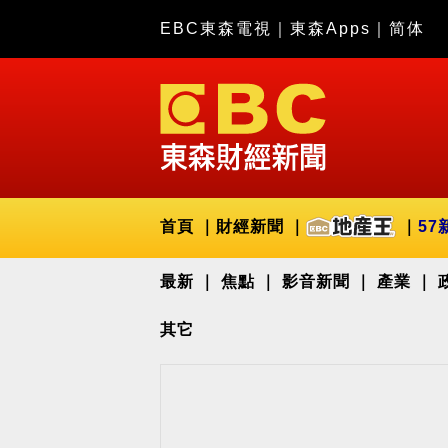
EBC東森電視
｜
東森Apps
｜
简体
首頁
財經新聞
57
最新
焦點
影音新聞
產業
其它