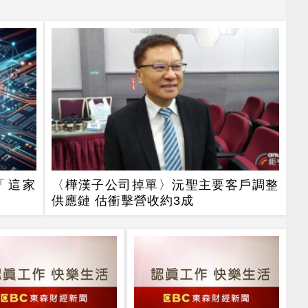
「這家
〈樺漢子公司掉單〉沅聖主要客戶調整
供應鏈 估衝擊營收約3成