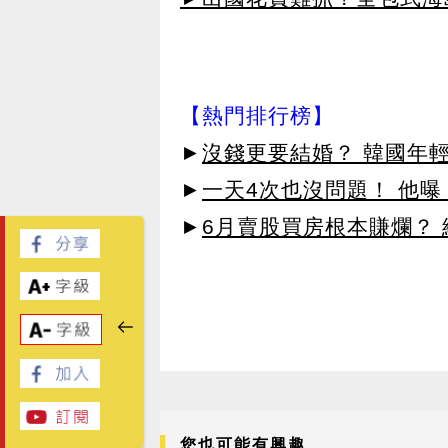
【熱門排行榜】
►
沒錢更要結婚？ 韓國年
►
一天4次也沒問題！ 他
►
6月賣股買房根本賺爛？
您也可能有興趣