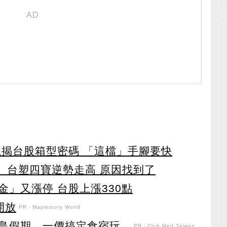
龍揭台股箱型密碼 「這檔」手腳要快
 台塑四寶逆勢走高 原因找到了
」又漲停 台股上漲330點
開放
PR・Maplestory World
假期，一價搞定食宿玩...
PR・Club Med Taiwan