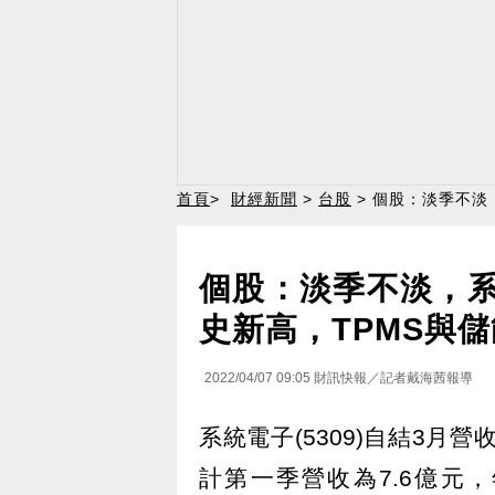
首頁
>
財經新聞
>
台股
> 個股：淡季不淡
個股：淡季不淡，系統
史新高，TPMS與
2022/04/07 09:05
財訊快報／記者戴海茜報導
系統電子(5309)自結3月營收
計第一季營收為7.6億元，