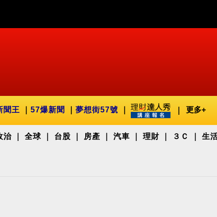
新聞王
57爆新聞
夢想街57號
更多+
政治
全球
台股
房產
汽車
理財
３Ｃ
生