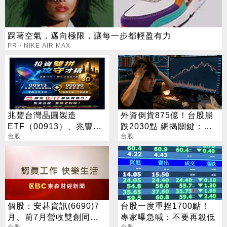
踩著空氣，邁向極限，讓每一步都輕盈有力
PR・NIKE AIR MAX
兆豐台灣晶圓製造
外資倒貨875億！台股崩
ETF（00913）、兆豐藍
跌2030點 網揭關鍵：沒
籌30 ETF（00690） 最
台股
人接
台股
新配息時程出爐 8/17前買
進可參與收益分配
個股：安碁資訊(6690)7
台股一度重挫1700點！
月、前7月營收雙創同期
專家曝急喊：不要再殺低
台股
台股