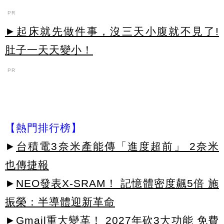
PR
►起床就先做件事，沒三天小腹就不見了!
肚子一天天變小！
PR
【熱門排行榜】
►
台積電3奈米產能傳「進度超前」 2奈米
也傳捷報
►
NEO發表X-SRAM！ 記憶體密度飆5倍 施
振榮：半導體迎新革命
►
Gmail重大變革！ 2027年砍3大功能 免費