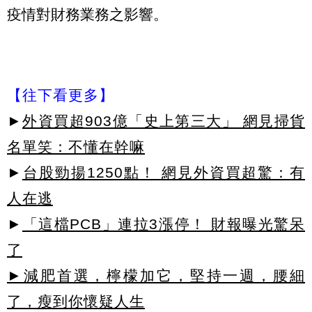
疫情對財務業務之影響。
【往下看更多】
►
外資買超903億「史上第三大」 網見掃貨
名單笑：不懂在幹嘛
►
台股勁揚1250點！ 網見外資買超驚：有
人在逃
►
「這檔PCB」連拉3漲停！ 財報曝光驚呆
了
►減肥首選，檸檬加它，堅持一週，腰細
了，瘦到你懷疑人生