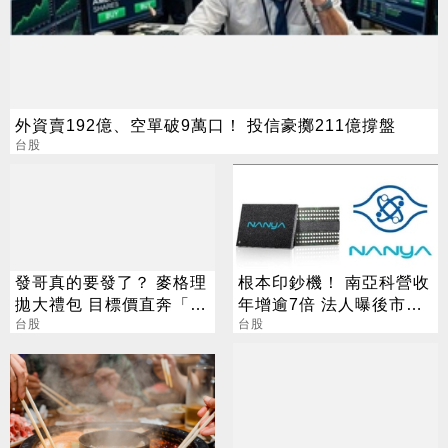
外資賣192億、空單破9萬口！ 投信豪擲211億撐盤
台股
發哥真的要發了？ 麥格理
根本印鈔機！ 南亞科營收
拋大禮包 目標價直奔「1
年增逾7倍 法人曝後市觀
萬塊」
台股
察4指標
台股