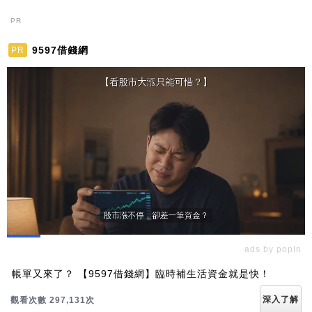
PR
9597借錢網
PR
ads by popIn
帳單又來了？ 【9597借錢網】臨時補生活資金就是快！
深入了解
觀看次數 297,131次