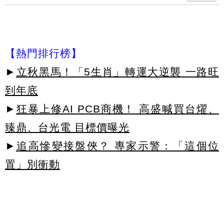
【熱門排行榜】
►
立秋黑馬！「5生肖」轉運大逆襲 一路旺
到年底
►
狂暴上修AI PCB商機！ 高盛喊買台燿、
臻鼎、台光電 目標價曝光
►
追高慘變接盤俠？ 專家示警：「這個位
置」別衝動