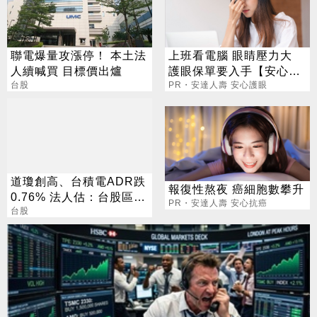
聯電爆量攻漲停！ 本土法
上班看電腦 眼睛壓力大
人續喊買 目標價出爐
護眼保單要入手【安心護
台股
眼定期眼睛險】
PR・安達人壽 安心護眼
道瓊創高、台積電ADR跌
報復性熬夜 癌細胞數攀升
0.76% 法人估：台股區間
PR・安達人壽 安心抗癌
震盪
台股