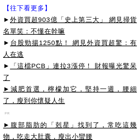
【往下看更多】
►
外資買超903億「史上第三大」 網見掃貨
名單笑：不懂在幹嘛
►
台股勁揚1250點！ 網見外資買超驚：有
人在逃
►
「這檔PCB」連拉3漲停！ 財報曝光驚呆
了
►減肥首選，檸檬加它，堅持一週，腰細
了，瘦到你懷疑人生
PR
►腹部脂肪的「剋星」找到了，常吃這幾
物，吃走大肚囊，瘦出小蠻腰