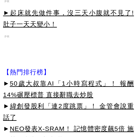
PR
►起床就先做件事，沒三天小腹就不見了!
肚子一天天變小！
PR
【熱門排行榜】
►
50歲大叔靠AI「1小時寫程式」！ 報酬
14%碾壓標普 直接辭職去炒股
►
緯創發股利「連2度跳票」！ 金管會說重
話了
►
NEO發表X-SRAM！ 記憶體密度飆5倍 施