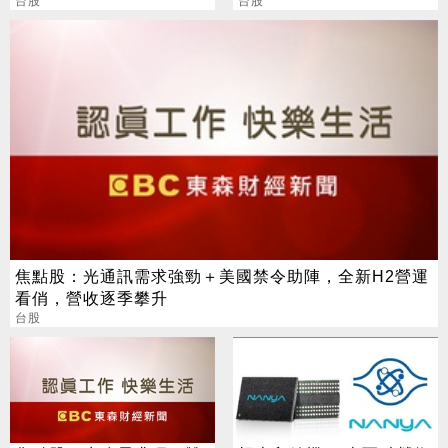
點
台股
策略性投資人
台股
焦點股：光通訊需求強勁＋美國禁令助陣，全新H2營運
看俏，營收逐季攀升
台股