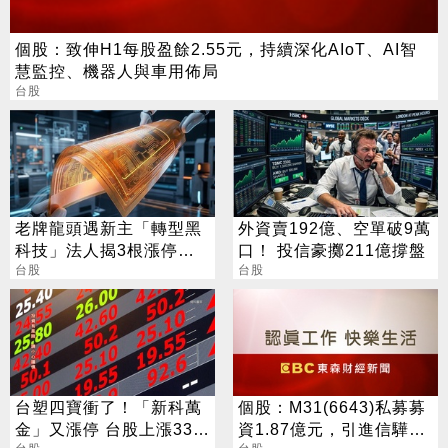
個股：致伸H1每股盈餘2.55元，持續深化AIoT、AI智
慧監控、機器人與車用佈局
台股
老牌龍頭遇新主「轉型黑
外資賣192億、空單破9萬
科技」法人揭3根漲停背
口！ 投信豪擲211億撐盤
後秘辛
台股
台股
台塑四寶衝了！「新科萬
個股：M31(6643)私募募
金」又漲停 台股上漲330
資1.87億元，引進信驊為