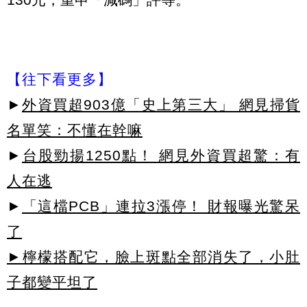
【往下看更多】
►
外資買超903億「史上第三大」 網見掃貨
名單笑：不懂在幹嘛
►
台股勁揚1250點！ 網見外資買超驚：有
人在逃
►
「這檔PCB」連拉3漲停！ 財報曝光驚呆
了
►檸檬搭配它，臉上斑點全部消失了，小肚
子都變平坦了