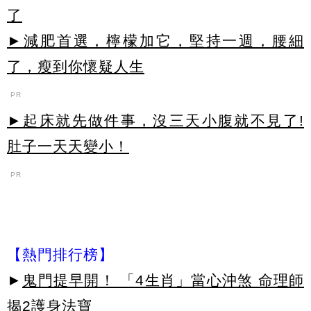
了
►減肥首選，檸檬加它，堅持一週，腰細
了，瘦到你懷疑人生
PR
►起床就先做件事，沒三天小腹就不見了!
肚子一天天變小！
PR
【熱門排行榜】
►
鬼門提早開！ 「4生肖」當心沖煞 命理師
揭2護身法寶