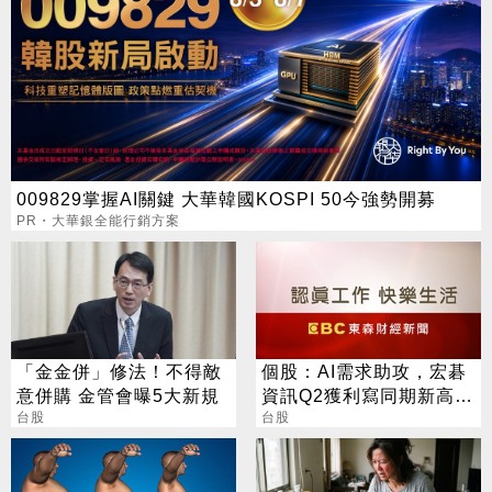
009829掌握AI關鍵 大華韓國KOSPI 50今強勢開募
PR・大華銀全能行銷方案
「金金併」修法！不得敵
個股：AI需求助攻，宏碁
意併購 金管會曝5大新規
資訊Q2獲利寫同期新高，
台股
H1每股盈餘創高達9.49元
台股