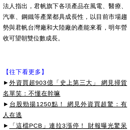
法人指出，君帆旗下各項產品在風電、醫療、
汽車、鋼鐵等產業都具成長性，以目前市場趨
勢與君帆台灣廠和大陸廠的產能來看，明年營
收可望朝雙位數成長。
【往下看更多】
►
外資買超903億「史上第三大」 網見掃貨
名單笑：不懂在幹嘛
►
台股勁揚1250點！ 網見外資買超驚：有
人在逃
►
「這檔PCB」連拉3漲停！ 財報曝光驚呆