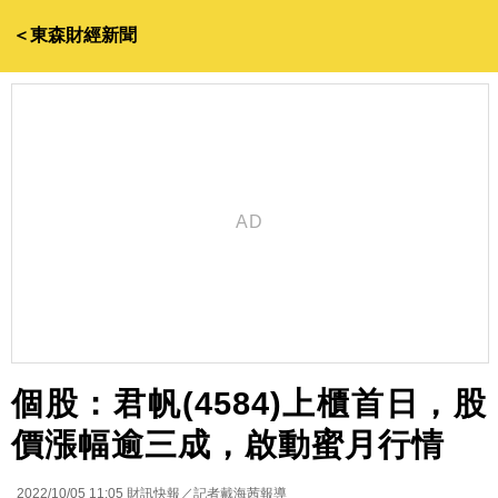
＜東森財經新聞
個股：君帆(4584)上櫃首日，股
價漲幅逾三成，啟動蜜月行情
2022/10/05 11:05
財訊快報／記者戴海茜報導