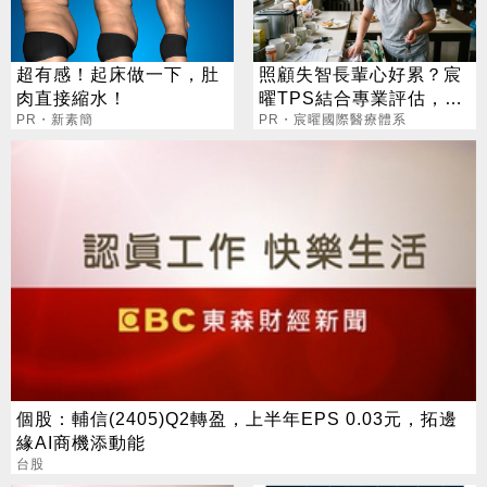
超有感！起床做一下，肚
照顧失智長輩心好累？宸
肉直接縮水！
曜TPS結合專業評估，改
PR・新素簡
善生活品質
PR・宸曜國際醫療體系
個股：輔信(2405)Q2轉盈，上半年EPS 0.03元，拓邊
緣AI商機添動能
台股