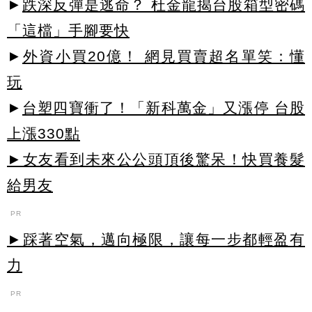
►
跌深反彈是逃命？ 杜金龍揭台股箱型密碼
「這檔」手腳要快
►
外資小買20億！ 網見買賣超名單笑：懂
玩
►
台塑四寶衝了！「新科萬金」又漲停 台股
上漲330點
►女友看到未來公公頭頂後驚呆！快買養髮
給男友
PR
►踩著空氣，邁向極限，讓每一步都輕盈有
力
PR