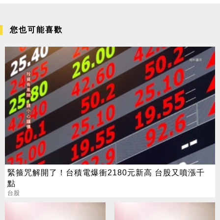
您也可能喜歡
緊箍咒解開了！台積電爆衝2180元新高 台股又噴漲千
點
台股