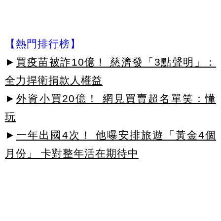
【熱門排行榜】
►
買疫苗被詐10億！ 慈濟發「3點聲明」：
全力捍衛捐款人權益
►
外資小買20億！ 網見買賣超名單笑：懂
玩
►
一年出國4次！ 他曝安排旅遊「黃金4個
月份」 卡對整年活在期待中