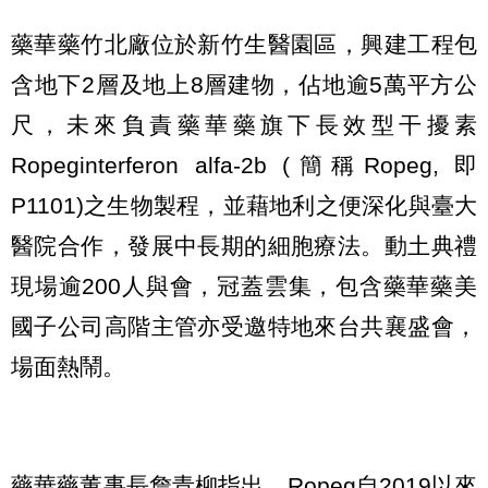
藥華藥竹北廠位於新竹生醫園區，興建工程包
含地下2層及地上8層建物，佔地逾5萬平方公
尺，未來負責藥華藥旗下長效型干擾素
Ropeginterferon alfa-2b (簡稱Ropeg, 即
P1101)之生物製程，並藉地利之便深化與臺大
醫院合作，發展中長期的細胞療法。動土典禮
現場逾200人與會，冠蓋雲集，包含藥華藥美
國子公司高階主管亦受邀特地來台共襄盛會，
場面熱鬧。
藥華藥董事長詹青柳指出，Ropeg自2019以來