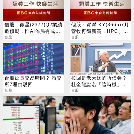
個股：微星(2377)Q2業績
個股：貿聯-KY(3665)7月
遜預期，惟AI佈局有成股
營收再衝新高，HPC、半
價震盪走多，週一大拉尾
台股
導體挹注長期成長動能
台股
盤
台股延長交易時間？ 證交
拉回是老天送的折價券？
所7理由駁回
杜金龍點名「這時機」：
台股
台股衝6萬
台股