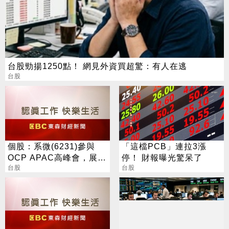
台股勁揚1250點！ 網見外資買超驚：有人在逃
台股
個股：系微(6231)參與
「這檔PCB」連拉3漲
OCP APAC高峰會，展示
停！ 財報曝光驚呆了
OpenBMC中AI機櫃遙測
台股
台股
與安全防護