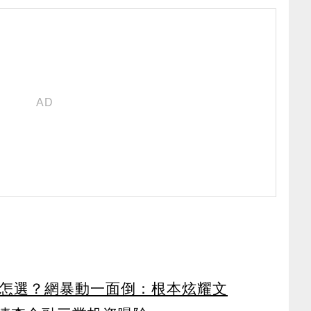
」怎選？網暴動一面倒：根本炫耀文