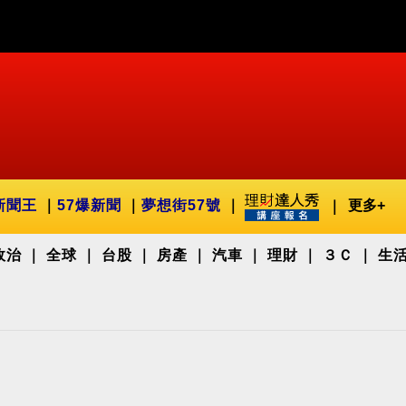
新聞王
57爆新聞
夢想街57號
更多+
政治
全球
台股
房產
汽車
理財
３Ｃ
生