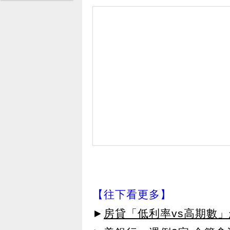
【往下看更多】
►
房貸「低利率vs高期數