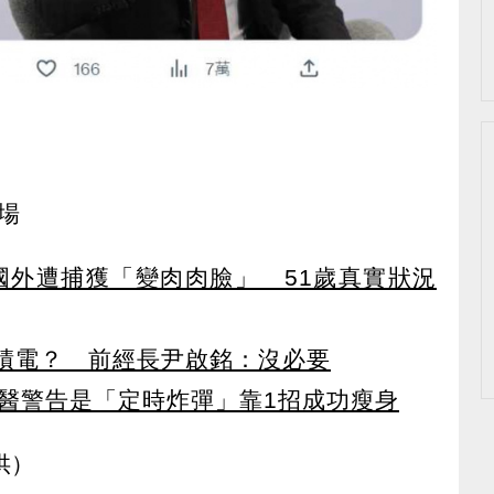
場
國外遭捕獲「變肉肉臉」 51歲真實狀況
積電？ 前經長尹啟銘：沒必要
被醫警告是「定時炸彈」靠1招成功瘦身
供）