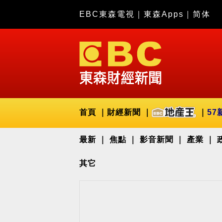
EBC東森電視
｜
東森Apps
｜
简体
首頁
財經新聞
57
最新
焦點
影音新聞
產業
其它