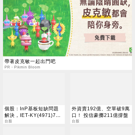
帶著皮克敏一起出門吧
PR・Pikmin Bloom
個股：InP基板短缺問題
外資賣192億、空單破9萬
解決，IET-KY(4971)7月
口！ 投信豪擲211億撐盤
營收1.05億元，重拾成長
台股
台股
動能