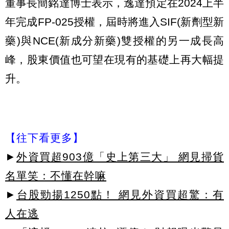
董事長簡銘達博士表示，逸達預定在2024上半
年完成FP-025授權，屆時將進入SIF(新劑型新
藥)與NCE(新成分新藥)雙授權的另一成長高
峰，股東價值也可望在現有的基礎上再大幅提
升。
【往下看更多】
►
外資買超903億「史上第三大」 網見掃貨
名單笑：不懂在幹嘛
►
台股勁揚1250點！ 網見外資買超驚：有
人在逃