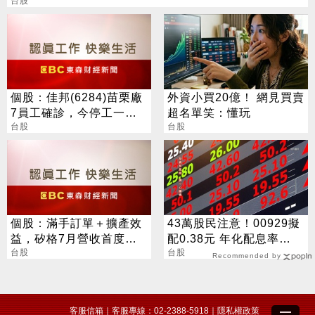
台股
個股：佳邦(6284)苗栗廠
外資小買20億！ 網見買賣
7員工確診，今停工一日
超名單笑：懂玩
進行清消
台股
台股
個股：滿手訂單＋擴產效
43萬股民注意！00929擬
益，矽格7月營收首度站
配0.38元 年化配息率
上20億元創高，後續會更
台股
16.5%
台股
Recommended by
好
客服信箱
｜客服專線：02-2388-5918｜
隱私權政策