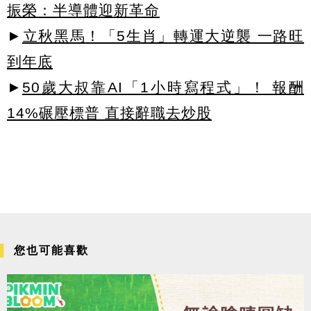
振榮：半導體迎新革命
►
立秋黑馬！「5生肖」轉運大逆襲 一路旺
到年底
►
50歲大叔靠AI「1小時寫程式」！ 報酬
14%碾壓標普 直接辭職去炒股
您也可能喜歡