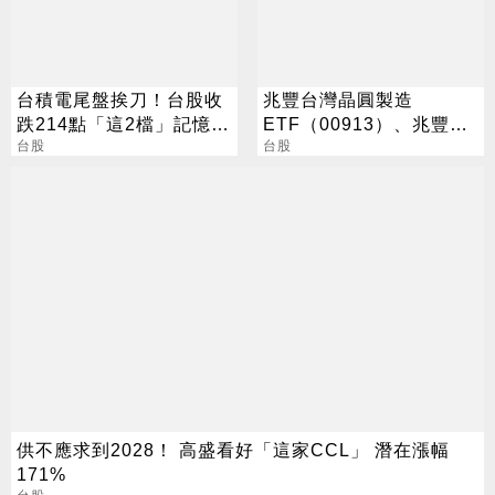
台積電尾盤挨刀！台股收
兆豐台灣晶圓製造
跌214點「這2檔」記憶體
ETF（00913）、兆豐藍
逆勢收漲停
台股
籌30 ETF（00690） 最
台股
新配息時程出爐 8/17前買
進可參與收益分配
供不應求到2028！ 高盛看好「這家CCL」 潛在漲幅
171%