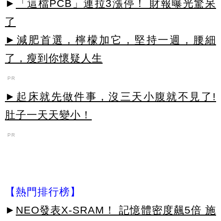
►
「這檔PCB」連拉3漲停！ 財報曝光驚呆
了
►減肥首選，檸檬加它，堅持一週，腰細
了，瘦到你懷疑人生
PR
►起床就先做件事，沒三天小腹就不見了!
肚子一天天變小！
PR
【熱門排行榜】
►
NEO發表X-SRAM！ 記憶體密度飆5倍 施