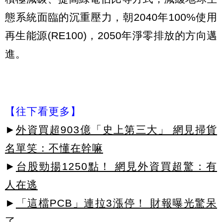
態系統面臨的沉重壓力，朝2040年100%使用
再生能源(RE100)，2050年淨零排放的方向邁
進。
【往下看更多】
►
外資買超903億「史上第三大」 網見掃貨
名單笑：不懂在幹嘛
►
台股勁揚1250點！ 網見外資買超驚：有
人在逃
►
「這檔PCB」連拉3漲停！ 財報曝光驚呆
了