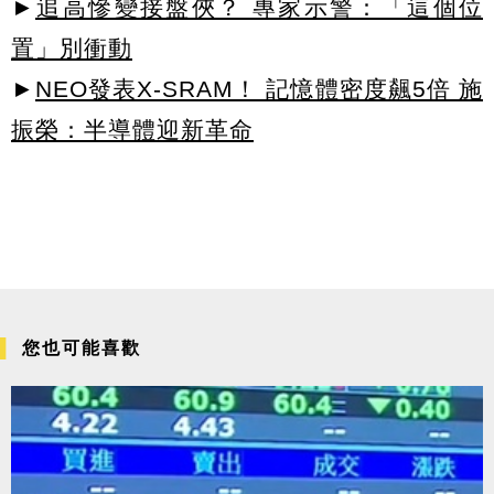
►
追高慘變接盤俠？ 專家示警：「這個位
置」別衝動
►
NEO發表X-SRAM！ 記憶體密度飆5倍 施
振榮：半導體迎新革命
您也可能喜歡