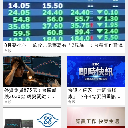
8月要小心！ 施俊吉示警恐有「2風暴」：台積電也難逃
台股
外資倒貨875億！台股崩
快訊／這家「老牌電腦
跌2030點 網揭關鍵：沒
廠」 下午4點要開重訊記
人接
台股
者會
台股