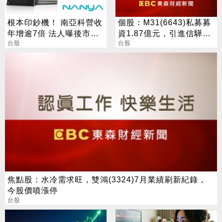
根本印鈔機！ 南亞科營收
個股：M31(6643)私募募
年增逾7倍 法人曝後市觀
資1.87億元，引進信驊為
察4指標
台股
策略性投資人
台股
焦點股：水冷需求旺，雙鴻(3324)7月業績刷新紀錄，
今股價噴漲停
台股