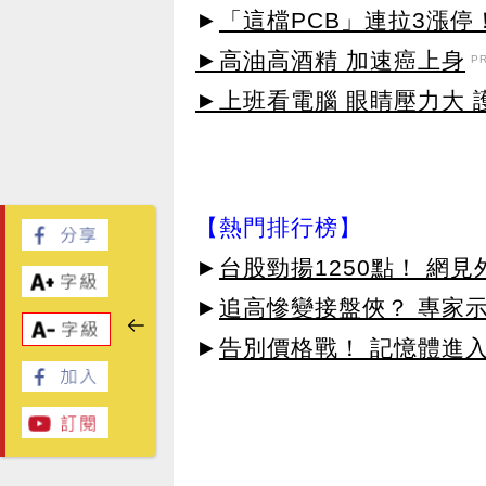
►
「這檔PCB」連拉3漲停
►高油高酒精 加速癌上身
P
►上班看電腦 眼睛壓力大 護
【熱門排行榜】
►
台股勁揚1250點！ 網
►
追高慘變接盤俠？ 專家
►
告別價格戰！ 記憶體進