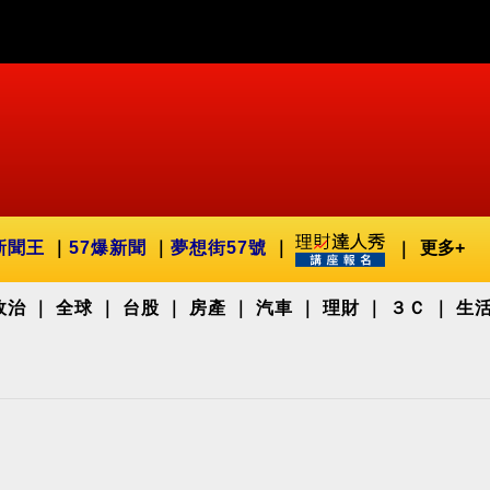
新聞王
57爆新聞
夢想街57號
更多+
政治
全球
台股
房產
汽車
理財
３Ｃ
生