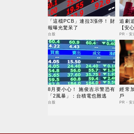
「這檔PCB」連拉3漲停！ 財
追劇
報曝光驚呆了
【安
台股
PR・安
8月要小心！ 施俊吉示警恐有
經常
「2風暴」：台積電也難逃
戶
台股
PR・安