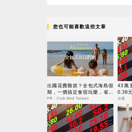
您也可能喜歡這些文章
出國花費難抓？全包式海島假
43萬
期，一價搞定食宿玩樂，省錢
0.38
更省心！
PR・Club Med Taiwan
台股