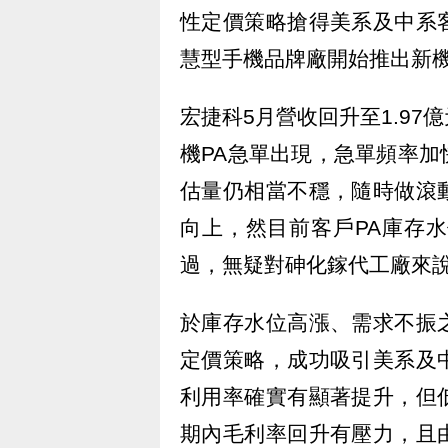
性定價策略搶得美系及中系
慧型手機品牌廠開始推出新機
宏捷科5月營收回升至1.9
機PA急單出現，急單頻率
估量仍相當不穩，隨時做滾
向上，然目前客戶PA庫存
過，無疑對砷化鎵代工廠來
於庫存水位高漲、需求不振
定價策略，成功吸引美系及
利用率確實有顯著提升，但
期內毛利率回升有壓力，且