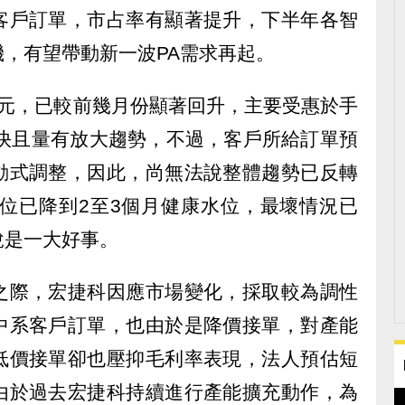
客戶訂單，市占率有顯著提升，下半年各智
，有望帶動新一波PA需求再起。
7億元，已較前幾月份顯著回升，主要受惠於手
加快且量有放大趨勢，不過，客戶所給訂單預
動式調整，因此，尚無法說整體趨勢已反轉
水位已降到2至3個月健康水位，最壞情況已
說是一大好事。
之際，宏捷科因應市場變化，採取較為調性
中系客戶訂單，也由於是降價接單，對產能
低價接單卻也壓抑毛利率表現，法人預估短
由於過去宏捷科持續進行產能擴充動作，為