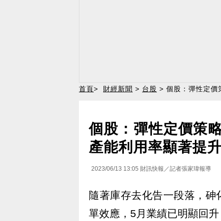
首頁
>
財經新聞
>
台股
> 個股：彈性定價
個股：彈性定價策略奏
產能利用率顯著提
2023/06/13 13:05
財訊快報／記者張家瑋報導
隨著庫存去化告一段落，砷化
單效應，5月業績已明顯回