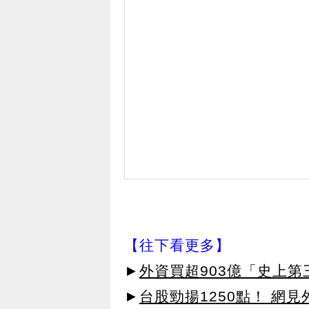
【往下看更多】
►
外資買超903億「史上
►
台股勁揚1250點！ 網