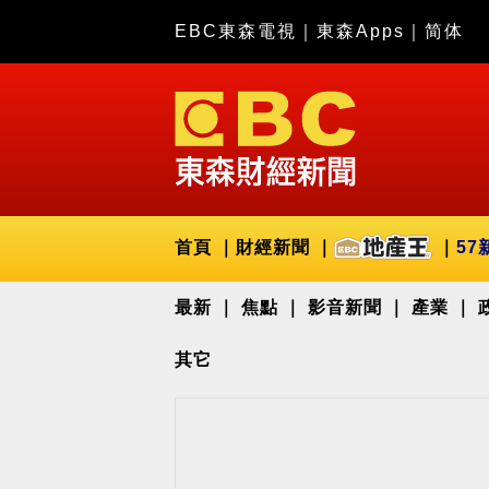
EBC東森電視
｜
東森Apps
｜
简体
首頁
財經新聞
57
最新
焦點
影音新聞
產業
其它