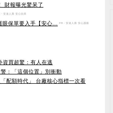
！ 財報曝光驚呆了
R・安達人壽 安心抗癌
眼保單要入手【安心...
PR・安達人壽 安心護眼
見外資買超驚：有人在逃
示警：「這個位置」別衝動
入「配額時代」 台廠核心指標一次看