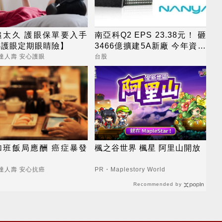
追太久 護眼保單要入手
南亞科Q2 EPS 23.38元！ 砸
心護眼定期眼睛險】
3466億擴建5A新廠 今年資本
支出增至697億
達人壽 安心護眼
台股
加班飯局應酬 癌症暴發
楓之谷世界 楓星 阿里山開放
達人壽 安心抗癌
PR・Maplestory World
Recommended by