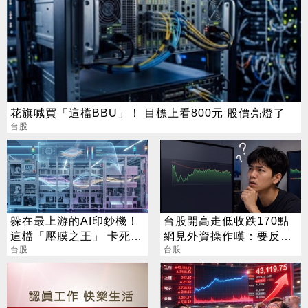
花旗喊買「這檔BBU」！ 目標上看800元 股價亮燈了
台股
躲在最上游的AI印鈔機！
台股開高走低收跌170點
這檔「壓膜之王」 卡死全
網見外資操作嘆：要反轉
球95%載板製程
台股
了嗎？
台股