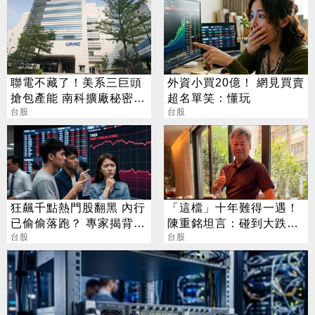
聯電不藏了！美系三巨頭
外資小買20億！ 網見買賣
搶包產能 南科擴廠秘密曝
超名單笑：懂玩
光
台股
台股
狂飆千點熱門股翻黑 內行
「這檔」十年難得一遇！
已偷偷落跑？ 專家揭背後
陳重銘坦言：碰到大跌就
警訊
台股
買進
台股