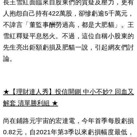
長王雪紅面臨來自股東們的質疑及壓力，更有
人抱怨自己持有422萬股，卻慘虧逾5千萬元，
不諱言「董監事酬勞過高，都是大肥貓」。王
雪紅釋疑平息怒火。不過，這位自稱小股東的
先生亮出鉅額虧損及肥貓一說，引起網友們討
論。
★【理財達人秀】投信開鍘 中小不妙? 回血又
解套 清單勝利組
★
尚在鋪路元宇宙的宏達電，今年首季每股虧損
0.82元，自2021年第3季以來虧損幅度最低，