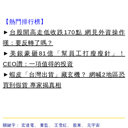
【熱門排行榜】
►
台股開高走低收跌170點 網見外資操作
嘆：要反轉了嗎？
►
美銀豪砸81億「幫員工打瘦瘦針」！
CEO讚：一項值得的投資
►
蝦皮「台灣出貨」藏玄機？ 網喊2地區恐
買到假貨 專家揭真相
關鍵字：
宏達電
、
董監
、
王雪紅
、
股東
、
元宇宙