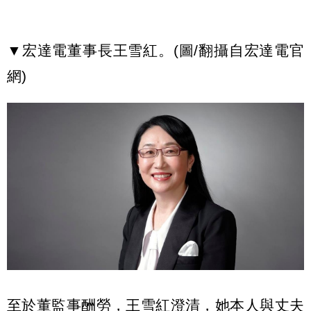
▼宏達電董事長王雪紅。(圖/翻攝自宏達電官
網)
至於董監事酬勞，王雪紅澄清，她本人與丈夫