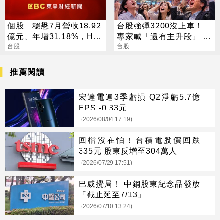
個股：穩懋7月營收18.92
台股強彈3200沒上車！
億元、年增31.18%，H2
專家喊「還有主升段」 終
旺季到來，雙成長引擎啟
台股
極目標曝光
台股
動
推薦閱讀
宏達電連3季虧損 Q2淨虧5.7億
EPS -0.33元
(2026/08/04 17:19)
回檔沒在怕！台積電股價回跌
335元 股東反增至304萬人
(2026/07/29 17:51)
巴威攪局！ 中鋼股東紀念品發放
「截止延至7/13」
(2026/07/10 13:24)