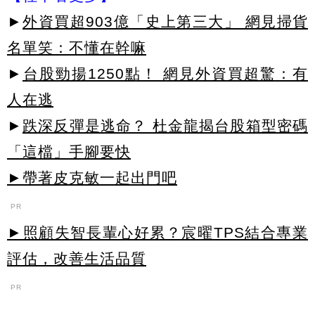
►
外資買超903億「史上第三大」 網見掃貨
名單笑：不懂在幹嘛
►
台股勁揚1250點！ 網見外資買超驚：有
人在逃
►
跌深反彈是逃命？ 杜金龍揭台股箱型密碼
「這檔」手腳要快
►帶著皮克敏一起出門吧
PR
►照顧失智長輩心好累？宸曜TPS結合專業
評估，改善生活品質
PR