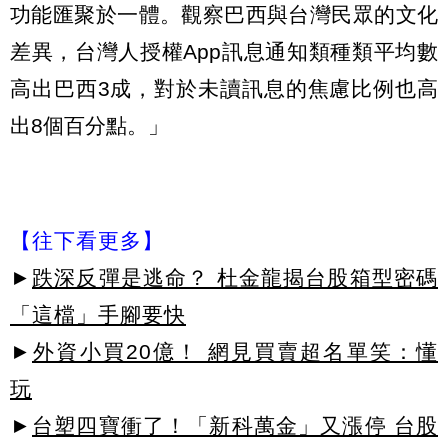
功能匯聚於一體。觀察巴西與台灣民眾的文化
差異，台灣人授權App訊息通知類種類平均數
高出巴西3成，對於未讀訊息的焦慮比例也高
出8個百分點。」
【往下看更多】
►
跌深反彈是逃命？ 杜金龍揭台股箱型密碼
「這檔」手腳要快
►
外資小買20億！ 網見買賣超名單笑：懂
玩
►
台塑四寶衝了！「新科萬金」又漲停 台股