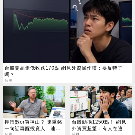
台股開高走低收跌170點 網見外資操作嘆：要反轉了
嗎？
台股
押指數or買神山？ 陳重銘
台股勁揚1250點！ 網見
一句話轟醒投資人：連小
外資買超驚：有人在逃
學生都會
台股
台股