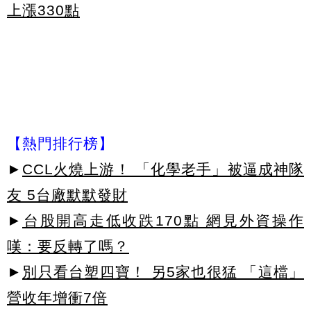
上漲330點
【熱門排行榜】
►
CCL火燒上游！ 「化學老手」被逼成神隊
友 5台廠默默發財
►
台股開高走低收跌170點 網見外資操作
嘆：要反轉了嗎？
►
別只看台塑四寶！ 另5家也很猛 「這檔」
營收年增衝7倍