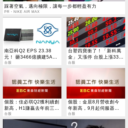
踩著空氣，邁向極限，讓每一步都輕盈有力
PR・NIKE AIR MAX
南亞科Q2 EPS 23.38
台塑四寶衝了！「新科萬
元！ 砸3466億擴建5A新
金」又漲停 台股上漲330
廠 今年資本支出增至697
台股
點
台股
億
個股：佳必琪Q2獲利續創
個股：金居8月營收創今
新高，H1賺贏去年前三
年新高，9月起伺服器效
季，持續加碼取得崧騰股
台股
益顯現，Q4雙率更可望大
台股
權
彈升