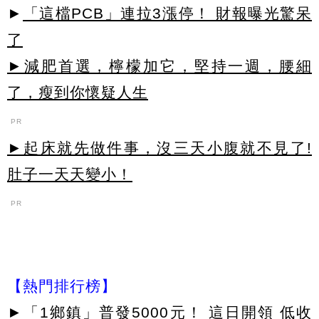
►
「這檔PCB」連拉3漲停！ 財報曝光驚呆
了
►減肥首選，檸檬加它，堅持一週，腰細
了，瘦到你懷疑人生
PR
►起床就先做件事，沒三天小腹就不見了!
肚子一天天變小！
PR
【熱門排行榜】
►
「1鄉鎮」普發5000元！ 這日開領 低收