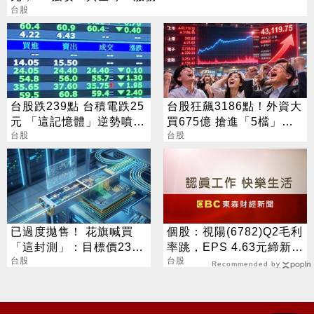
台股
台股跌239點 台積電跌25
台股狂飆3186點！外資大
元 「這記憶體」逆勢噴
買675億 搶進「5檔」
5%
台股
ETF
台股
已過度拋售！ 花旗喊買
個股：視陽(6782)Q2毛利
「這封測」：目標價230
率跳，EPS 4.63元締新
元
台股
猷，本季營運續看旺
台股
Recommended by