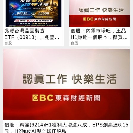
兆豐台灣晶圓製造
個股：內需市場旺，王品
ETF（00913）、兆豐藍
H1賺近一個股本，擬買回
籌30 ETF（00690） 最
台股
1500張庫藏股，股價漲逾
台股
新配息時程出爐 8/17前買
6%
進可參與收益分配
個股：精誠(6214)H1獲利大增逾八成，EPS創高達6.15
元，H2強攻AI與全球IT服務