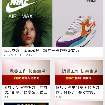
踩著空氣，邁向極限，讓每一步都輕盈有力
PR・NIKE AIR MAX
個股：交屋潮接力，華固
個股：滿手訂單＋擴產效
(2548)雙北建案陣容齊
益，矽格7月營收首度站
發，下半年營運攀高峰
台股
上20億元創高，後續會更
台股
好