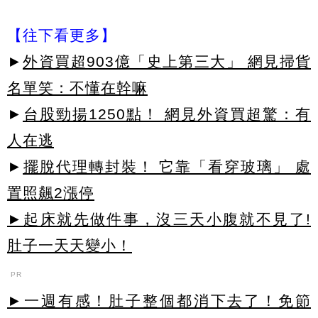
【往下看更多】
►
外資買超903億「史上第三大」 網見掃貨
名單笑：不懂在幹嘛
►
台股勁揚1250點！ 網見外資買超驚：有
人在逃
►
擺脫代理轉封裝！ 它靠「看穿玻璃」 處
置照飆2漲停
►起床就先做件事，沒三天小腹就不見了!
肚子一天天變小！
PR
►一週有感！肚子整個都消下去了！免節