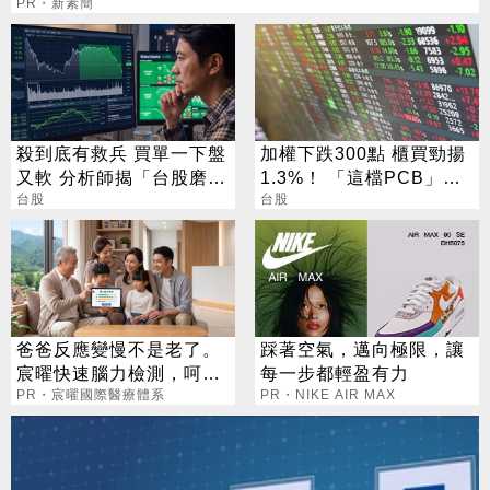
PR・新素簡
殺到底有救兵 買單一下盤
加權下跌300點 櫃買勁揚
又軟 分析師揭「台股磨
1.3%！ 「這檔PCB」連3
人」背後真相
台股
天漲停
台股
爸爸反應變慢不是老了。
踩著空氣，邁向極限，讓
宸曜快速腦力檢測，呵護
每一步都輕盈有力
老爸腦力
PR・宸曜國際醫療體系
PR・NIKE AIR MAX