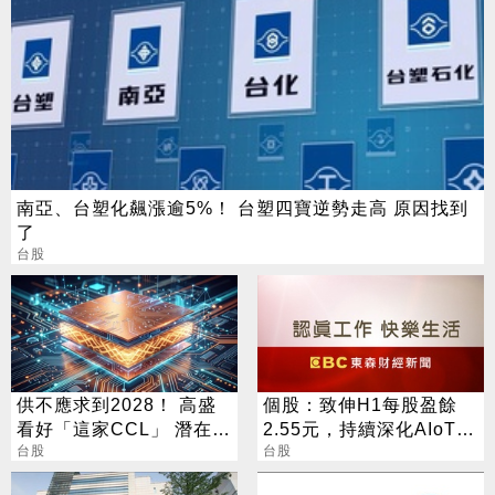
南亞、台塑化飆漲逾5%！ 台塑四寶逆勢走高 原因找到
了
台股
供不應求到2028！ 高盛
個股：致伸H1每股盈餘
看好「這家CCL」 潛在漲
2.55元，持續深化AIoT、
幅171%
台股
AI智慧監控、機器人與車
台股
用佈局