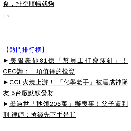
食，排空順暢就夠
PR
【熱門排行榜】
►
美銀豪砸81億「幫員工打瘦瘦針」！
CEO讚：一項值得的投資
►
CCL火燒上游！ 「化學老手」被逼成神隊
友 5台廠默默發財
►
母過世「秒領206萬」辦喪事！父子遭判
刑 律師：搶錢先下手是罪