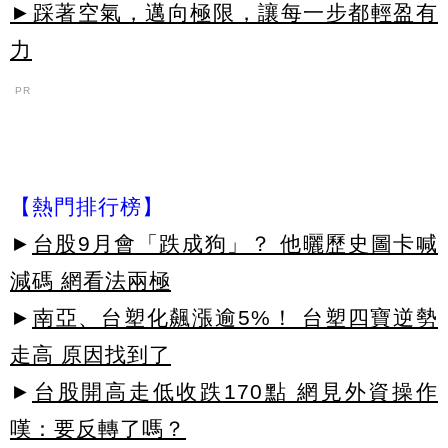
►踩著空氣，邁向極限，讓每一步都輕盈有
力
PR
【熱門排行榜】
►
台股9月會「跌成狗」？ 他曬歷史圖卡喊
減碼 網看法兩極
►
南亞、台塑化飆漲逾5%！ 台塑四寶逆勢
走高 原因找到了
►
台股開高走低收跌170點 網見外資操作
嘆：要反轉了嗎？