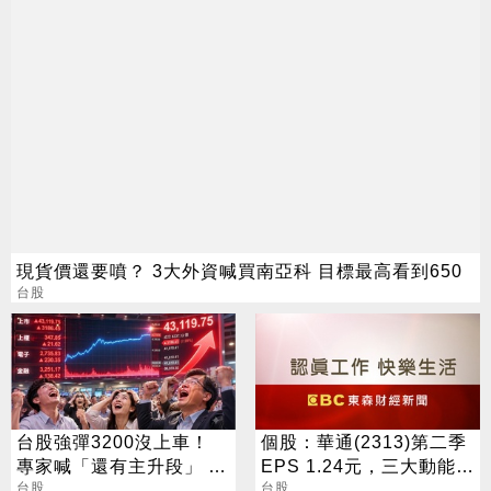
現貨價還要噴？ 3大外資喊買南亞科 目標最高看到650
台股
台股強彈3200沒上車！
個股：華通(2313)第二季
專家喊「還有主升段」 終
EPS 1.24元，三大動能加
極目標曝光
台股
持，營運展望逐季向上
台股