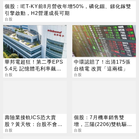
個股：IET-KY前8月營收年增50%，磷化銦、銻化鎵雙
引擎啟動，H2營運成長可期
台股
華邦電超狂！第二季EPS
中環認賠了！出清175張
5.4元 記憶體毛利率飆至
台積電 改買「這兩檔」
70.3%
台股
台股
壽險業接軌ICS恐大賣
個股：7月機車銷售雙
股？黃天牧：台股不會失
增，三陽(2206)雙軌驅動
血
台股
46.2%市占率居冠
台股