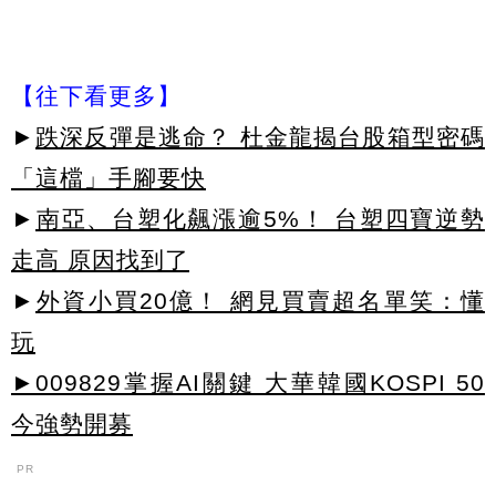
【往下看更多】
►
跌深反彈是逃命？ 杜金龍揭台股箱型密碼
「這檔」手腳要快
►
南亞、台塑化飆漲逾5%！ 台塑四寶逆勢
走高 原因找到了
►
外資小買20億！ 網見買賣超名單笑：懂
玩
►009829掌握AI關鍵 大華韓國KOSPI 50
今強勢開募
PR