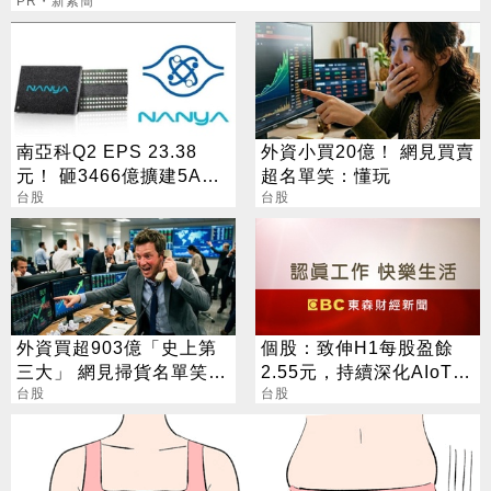
PR・新素簡
南亞科Q2 EPS 23.38
外資小買20億！ 網見買賣
元！ 砸3466億擴建5A新
超名單笑：懂玩
廠 今年資本支出增至697
台股
台股
億
外資買超903億「史上第
個股：致伸H1每股盈餘
三大」 網見掃貨名單笑：
2.55元，持續深化AIoT、
不懂在幹嘛
台股
AI智慧監控、機器人與車
台股
用佈局