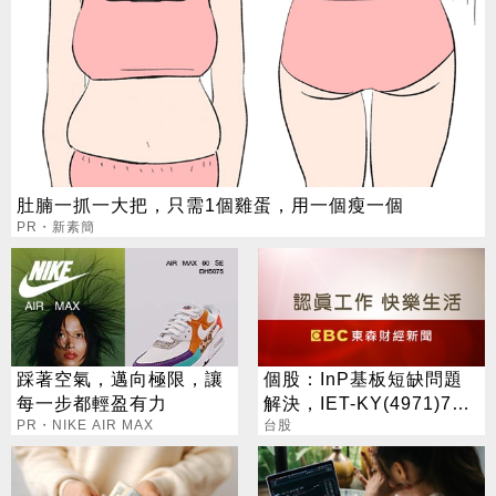
肚腩一抓一大把，只需1個雞蛋，用一個瘦一個
PR・新素簡
踩著空氣，邁向極限，讓
個股：InP基板短缺問題
每一步都輕盈有力
解決，IET-KY(4971)7月
PR・NIKE AIR MAX
營收1.05億元，重拾成長
台股
動能