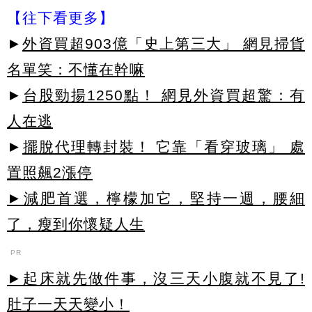
【往下看更多】
►
外資買超903億「史上第三大」 網見掃貨
名單笑：不懂在幹嘛
►
台股勁揚1250點！ 網見外資買超驚：有
人在逃
►
擺脫代理轉封裝！ 它靠「看穿玻璃」 處
置照飆2漲停
►減肥首選，檸檬加它，堅持一週，腰細
了，瘦到你懷疑人生
PR
►起床就先做件事，沒三天小腹就不見了!
肚子一天天變小！