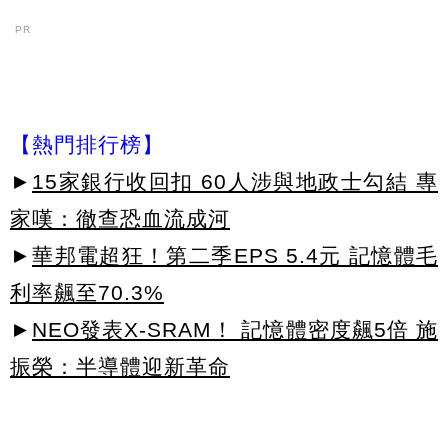
PR
【熱門排行榜】
►
15家銀行收回扣 60人涉與地政士勾結 專
家嘆：徹查恐血流成河
►
華邦電超狂！第二季EPS 5.4元 記憶體毛
利率飆至70.3%
►
NEO發表X-SRAM！ 記憶體密度飆5倍 施
振榮：半導體迎新革命