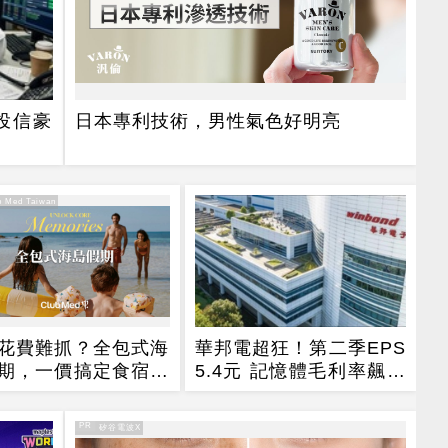
投信豪
日本專利技術，男性氣色好明亮
 Med Taiwan
花費難抓？全包式海
華邦電超狂！第二季EPS
期，一價搞定食宿玩
5.4元 記憶體毛利率飆至
省錢更省心！
70.3%
PR
PR・矽谷電波X