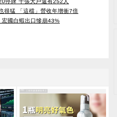
0停牌 千張大戶還有252人
也很猛 「這檔」營收年增衝7倍
 宏國白蝦出口慘崩43%
PR
PR・三得利健康網路商店