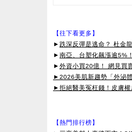
【往下看更多】
►
跌深反彈是逃命？ 杜金
►
南亞、台塑化飆漲逾5%！
►
外資小買20億！ 網見買
►2026美肌新趨勢「外泌體
►拒絕醫美冤枉錢！皮膚權威指
【熱門排行榜】