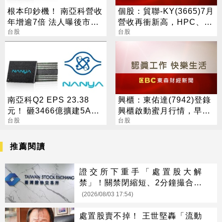
根本印鈔機！ 南亞科營收
個股：貿聯-KY(3665)7月
年增逾7倍 法人曝後市觀
營收再衝新高，HPC、半
察4指標
台股
導體挹注長期成長動能
台股
南亞科Q2 EPS 23.38
興櫃：東佑達(7942)登錄
元！ 砸3466億擴建5A新
興櫃啟動蜜月行情，早盤
廠 今年資本支出增至697
台股
一度大漲186%
台股
億
推薦閱讀
證交所下重手「處置股大解
禁」！關禁閉縮短、2分鐘撮合震
撼上路
(2026/08/03 17:54)
處置股賣不掉！ 王世堅轟「流動