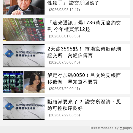
性殺手」 證交所回應了
(2026/08/03 12:47)
「這光通訊」爆1736萬元違約交
割 今年櫃買第12起
(2026/08/01 08:36)
2天崩3595點！ 市場瘋傳斷頭潮
證交所：勿輕信傳言
(2026/07/30 08:45)
解定存加碼0050！呂文婉見帳面
秒後悔：早知道不要買
(2026/07/29 09:41)
斷頭潮要來了？ 證交所澄清：風
險可控秩序良好
(2026/07/29 08:55)
Recommended by