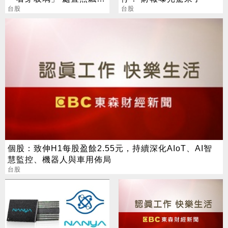
漲停
台股
台股
個股：致伸H1每股盈餘2.55元，持續深化AIoT、AI智
慧監控、機器人與車用佈局
台股