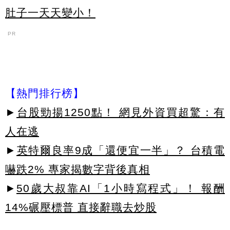
肚子一天天變小！
PR
【熱門排行榜】
►
台股勁揚1250點！ 網見外資買超驚：有
人在逃
►
英特爾良率9成「還便宜一半」？ 台積電
嚇跌2% 專家揭數字背後真相
►
50歲大叔靠AI「1小時寫程式」！ 報酬
14%碾壓標普 直接辭職去炒股