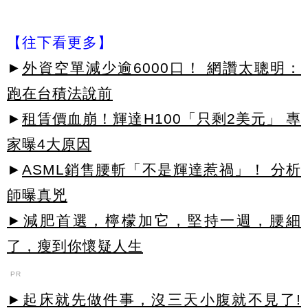
【往下看更多】
►
外資空單減少逾6000口！ 網讚太聰明：
跑在台積法說前
►
租賃價血崩！輝達H100「只剩2美元」 專
家曝4大原因
►
ASML銷售腰斬「不是輝達惹禍」！ 分析
師曝真兇
►減肥首選，檸檬加它，堅持一週，腰細
了，瘦到你懷疑人生
PR
►起床就先做件事，沒三天小腹就不見了!