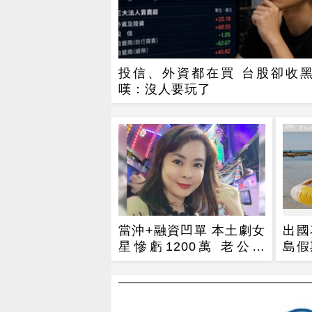
投信、外資都在買 台股卻收黑
嘆：沒人要玩了
PR
PR・Club
當沖+融資凹單 本土劇女
出國
星慘虧1200萬 老公爆
島假
氣：妳快把家毀了
樂，