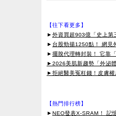
【往下看更多】
►
外資買超903億「史上
►
台股勁揚1250點！ 網
►
擺脫代理轉封裝！ 它靠「
►2026美肌新趨勢「外泌體
►拒絕醫美冤枉錢！皮膚權威指
【熱門排行榜】
►
NEO發表X-SRAM！