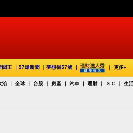
新聞王
57爆新聞
夢想街57號
更多+
政治
全球
台股
房產
汽車
理財
３Ｃ
生