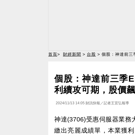
首頁
>
財經新聞
>
台股
> 個股：神達前三
個股：神達前三季EP
利續攻可期，股價
2024/11/13 14:05
財訊快報／記者王宜弘報導
神達(3706)受惠伺服器
繳出亮麗成績單，本業獲利以