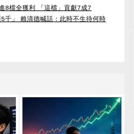
8檔全獲利 「這檔」貢獻7成7
領5千」 賴清德喊話：此時不生待何時