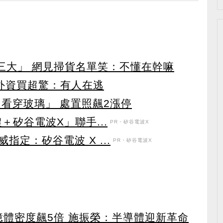
第三大」 網見掃貨名單笑：不懂在幹嘛
見外資買超驚：有人在逃
看穿玻璃」 處置照飆2漲停
＋矽谷電波X」聯手...
PR・矽谷電波X
定：矽谷電波 X ...
PR・矽谷電波X
 記憶體密度飆5倍 施振榮：半導體迎新革命