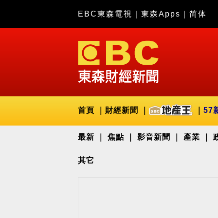
EBC東森電視
｜
東森Apps
｜
简体
首頁
財經新聞
57
最新
焦點
影音新聞
產業
其它