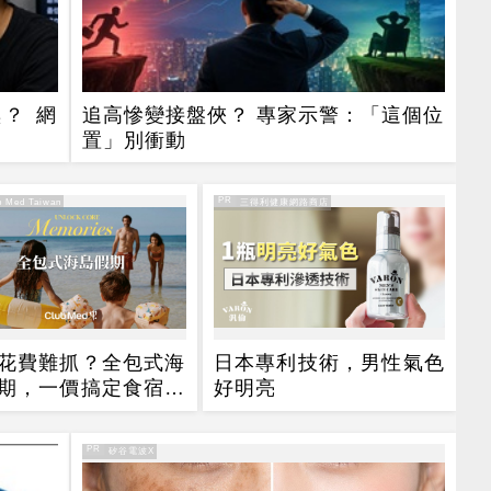
？ 網
追高慘變接盤俠？ 專家示警：「這個位
置」別衝動
PR
 Med Taiwan
PR・三得利健康網路商店
花費難抓？全包式海
日本專利技術，男性氣色
期，一價搞定食宿玩
好明亮
省錢更省心！
PR
PR・矽谷電波X