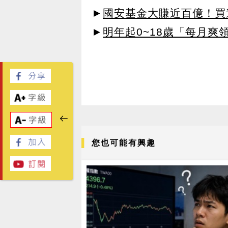
►
國安基金大賺近百億！買進
►
明年起0~18歲「每月爽
您也可能有興趣